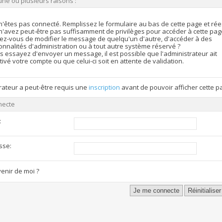
une ou plusieurs raisons :
n'êtes pas connecté. Remplissez le formulaire au bas de cette page et ré
n'avez peut-être pas suffisamment de privilèges pour accéder à cette pag
ez-vous de modifier le message de quelqu'un d'autre, d'accéder à des
onnalités d'administration ou à tout autre système réservé ?
s essayez d'envoyer un message, il est possible que l'administrateur ait
ivé votre compte ou que celui-ci soit en attente de validation.
rateur a peut-être requis une
inscription
avant de pouvoir afficher cette p
necte
:
sse:
enir de moi ?