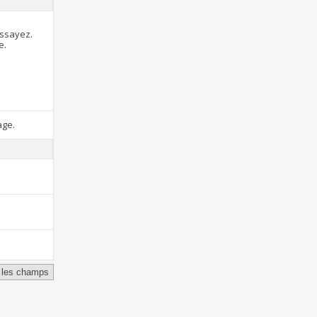
essayez.
e.
age.