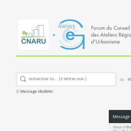
ou
R
Message vBulletin
Message v
Vous n'ête