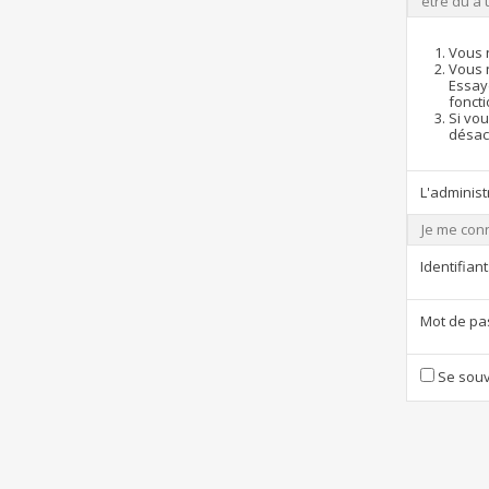
être dû à 
Vous 
Vous 
Essay
foncti
Si vou
désact
L'administ
Je me con
Identifiant
Mot de pa
Se souv