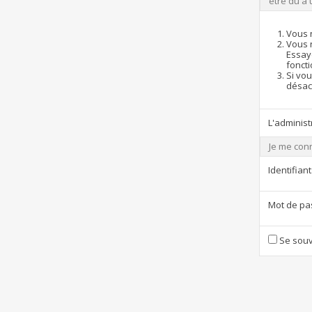
être dû à 
Vous 
Vous 
Essay
foncti
Si vou
désact
L'administ
Je me con
Identifiant
Mot de pa
Se souv