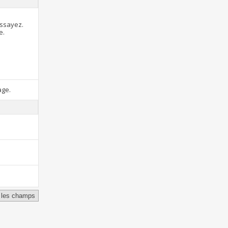
essayez.
e.
age.