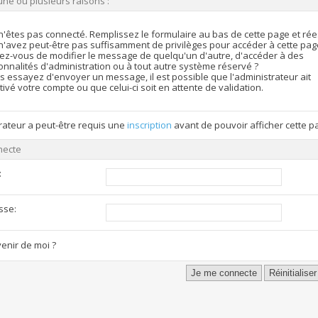
une ou plusieurs raisons :
n'êtes pas connecté. Remplissez le formulaire au bas de cette page et ré
n'avez peut-être pas suffisamment de privilèges pour accéder à cette pag
ez-vous de modifier le message de quelqu'un d'autre, d'accéder à des
onnalités d'administration ou à tout autre système réservé ?
s essayez d'envoyer un message, il est possible que l'administrateur ait
ivé votre compte ou que celui-ci soit en attente de validation.
rateur a peut-être requis une
inscription
avant de pouvoir afficher cette p
necte
:
sse:
enir de moi ?