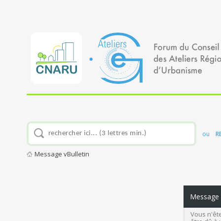
ou
R
Message vBulletin
Message v
Vous n'ête