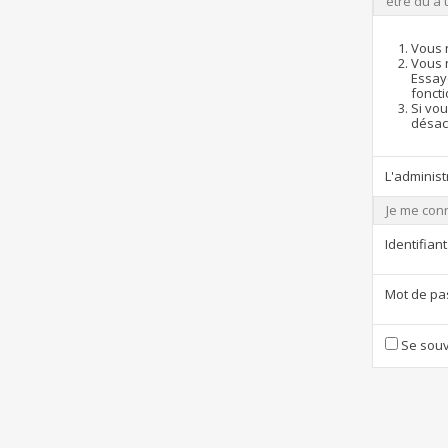
être dû à 
Vous 
Vous 
Essay
foncti
Si vou
désact
L'administ
Je me con
Identifiant
Mot de pa
Se souv