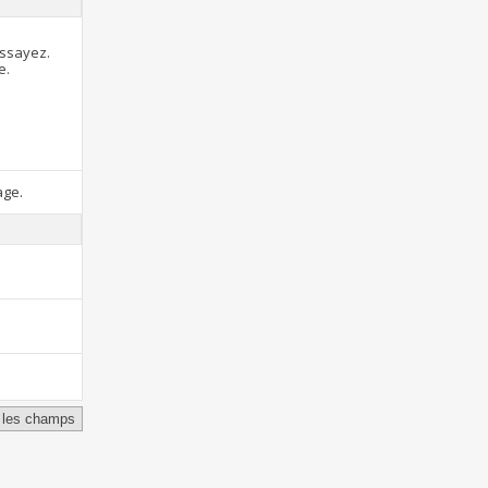
essayez.
e.
age.