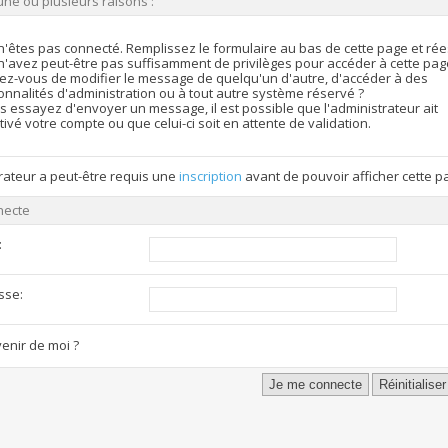
une ou plusieurs raisons :
n'êtes pas connecté. Remplissez le formulaire au bas de cette page et ré
n'avez peut-être pas suffisamment de privilèges pour accéder à cette pag
ez-vous de modifier le message de quelqu'un d'autre, d'accéder à des
onnalités d'administration ou à tout autre système réservé ?
s essayez d'envoyer un message, il est possible que l'administrateur ait
ivé votre compte ou que celui-ci soit en attente de validation.
rateur a peut-être requis une
inscription
avant de pouvoir afficher cette p
necte
:
sse:
enir de moi ?