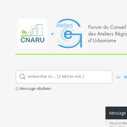
ou
R
Message vBulletin
Message v
Vous n'ête