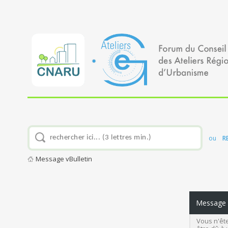
ou
R
Message vBulletin
Message v
Vous n'ête