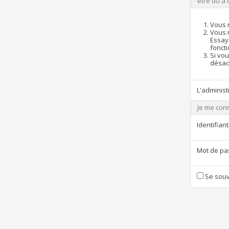
être dû à 
Vous 
Vous 
Essay
foncti
Si vou
désact
L'administ
Je me con
Identifiant
Mot de pa
Se souv