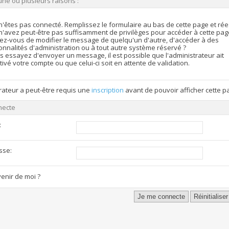
une ou plusieurs raisons :
n'êtes pas connecté. Remplissez le formulaire au bas de cette page et ré
n'avez peut-être pas suffisamment de privilèges pour accéder à cette pag
ez-vous de modifier le message de quelqu'un d'autre, d'accéder à des
onnalités d'administration ou à tout autre système réservé ?
s essayez d'envoyer un message, il est possible que l'administrateur ait
ivé votre compte ou que celui-ci soit en attente de validation.
rateur a peut-être requis une
inscription
avant de pouvoir afficher cette p
necte
:
sse:
enir de moi ?