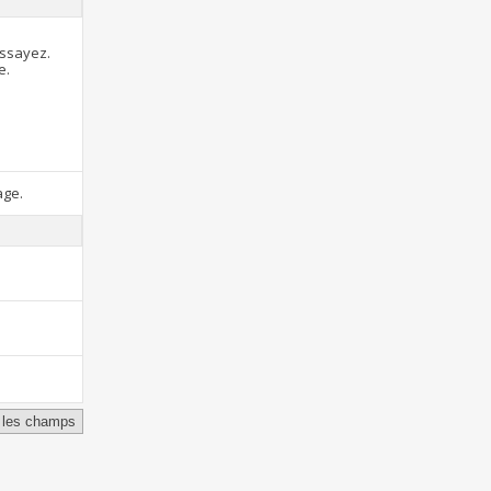
essayez.
e.
age.