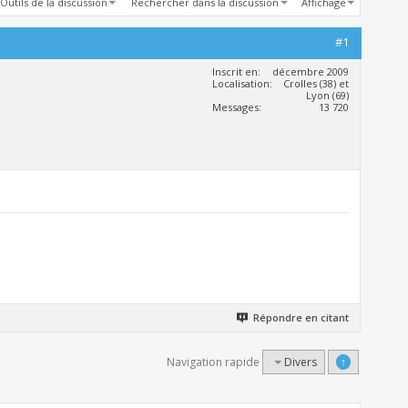
Outils de la discussion
Rechercher dans la discussion
Affichage
#1
Inscrit en
décembre 2009
Localisation
Crolles (38) et
Lyon (69)
Messages
13 720
Répondre en citant
Navigation rapide
Divers
↑