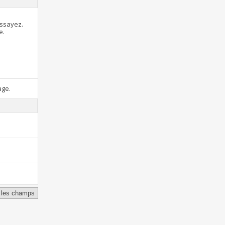
essayez.
e.
age.