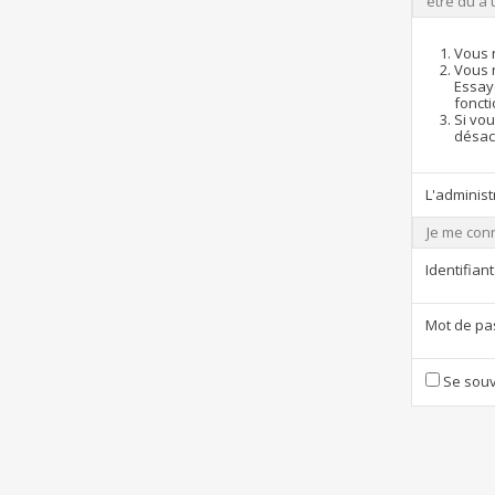
être dû à 
Vous 
Vous 
Essay
foncti
Si vou
désact
L'administ
Je me con
Identifiant
Mot de pa
Se souv