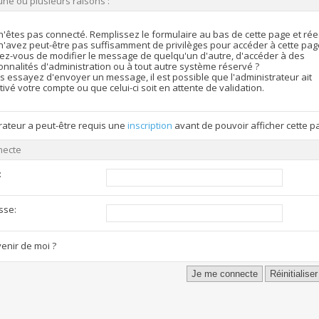
une ou plusieurs raisons :
n'êtes pas connecté. Remplissez le formulaire au bas de cette page et ré
n'avez peut-être pas suffisamment de privilèges pour accéder à cette pag
ez-vous de modifier le message de quelqu'un d'autre, d'accéder à des
onnalités d'administration ou à tout autre système réservé ?
s essayez d'envoyer un message, il est possible que l'administrateur ait
ivé votre compte ou que celui-ci soit en attente de validation.
rateur a peut-être requis une
inscription
avant de pouvoir afficher cette p
necte
:
sse:
enir de moi ?