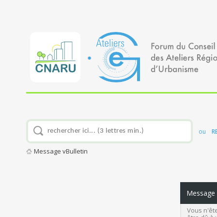
ou
R
Message vBulletin
Message v
Vous n'ête