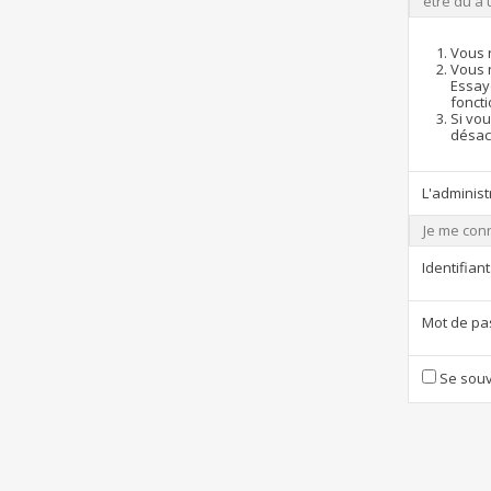
être dû à 
Vous 
Vous 
Essay
foncti
Si vou
désact
L'administ
Je me con
Identifiant
Mot de pa
Se souv