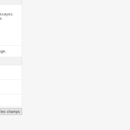
essayez.
e.
age.