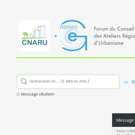
ou
R
Message vBulletin
Message v
Vous n'ête