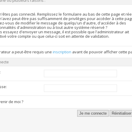
une ou plusieurs raisons :
n'êtes pas connecté. Remplissez le formulaire au bas de cette page et ré
n'avez peut-être pas suffisamment de privilèges pour accéder à cette pag
ez-vous de modifier le message de quelqu'un d'autre, d'accéder à des
onnalités d'administration ou à tout autre système réservé ?
s essayez d'envoyer un message, il est possible que l'administrateur ait
ivé votre compte ou que celui-ci soit en attente de validation.
rateur a peut-être requis une
inscription
avant de pouvoir afficher cette p
necte
:
sse:
enir de moi ?