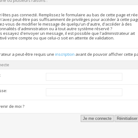
une ou plusieurs raisons :
n'êtes pas connecté. Remplissez le formulaire au bas de cette page et ré
n'avez peut-être pas suffisamment de privilèges pour accéder à cette pag
ez-vous de modifier le message de quelqu'un d'autre, d'accéder à des
onnalités d'administration ou à tout autre système réservé ?
s essayez d'envoyer un message, il est possible que l'administrateur ait
ivé votre compte ou que celui-ci soit en attente de validation.
rateur a peut-être requis une
inscription
avant de pouvoir afficher cette p
necte
:
sse:
enir de moi ?