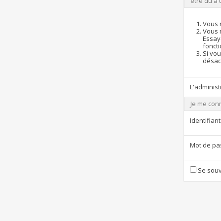
être dû à 
Vous 
Vous 
Essay
foncti
Si vou
désact
L'administ
Je me con
Identifiant
Mot de pa
Se souv