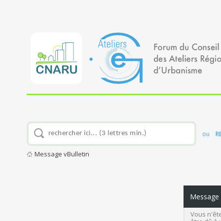
ou
R
Message vBulletin
Message v
Vous n'ête