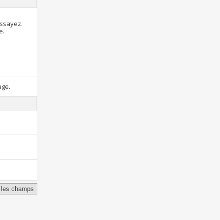
essayez.
e.
age.