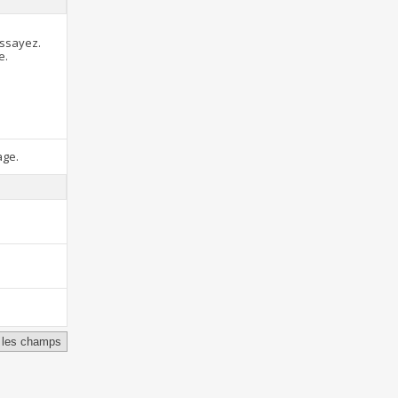
essayez.
e.
age.