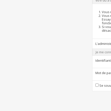
être dû à 
Vous 
Vous 
Essay
foncti
Si vou
désact
L'administ
Je me con
Identifiant
Mot de pa
Se souv