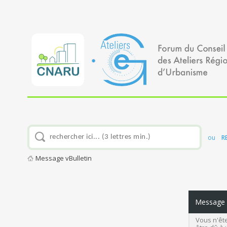
ou
R
Message vBulletin
Message v
Vous n'ête