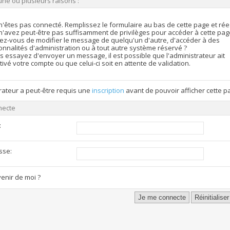
une ou plusieurs raisons :
n'êtes pas connecté. Remplissez le formulaire au bas de cette page et ré
n'avez peut-être pas suffisamment de privilèges pour accéder à cette pag
ez-vous de modifier le message de quelqu'un d'autre, d'accéder à des
onnalités d'administration ou à tout autre système réservé ?
s essayez d'envoyer un message, il est possible que l'administrateur ait
ivé votre compte ou que celui-ci soit en attente de validation.
rateur a peut-être requis une
inscription
avant de pouvoir afficher cette p
necte
:
sse:
enir de moi ?