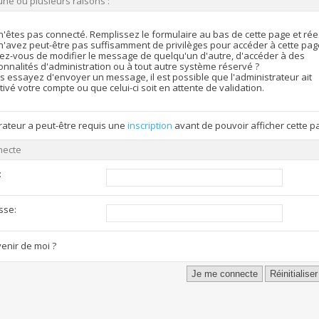
une ou plusieurs raisons :
n'êtes pas connecté. Remplissez le formulaire au bas de cette page et ré
n'avez peut-être pas suffisamment de privilèges pour accéder à cette pag
ez-vous de modifier le message de quelqu'un d'autre, d'accéder à des
onnalités d'administration ou à tout autre système réservé ?
s essayez d'envoyer un message, il est possible que l'administrateur ait
ivé votre compte ou que celui-ci soit en attente de validation.
rateur a peut-être requis une
inscription
avant de pouvoir afficher cette p
necte
:
sse:
enir de moi ?