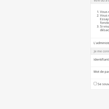
être dû à 
Vous 
Vous 
Essay
foncti
Si vou
désact
L'administ
Je me con
Identifiant
Mot de pa
Se souv