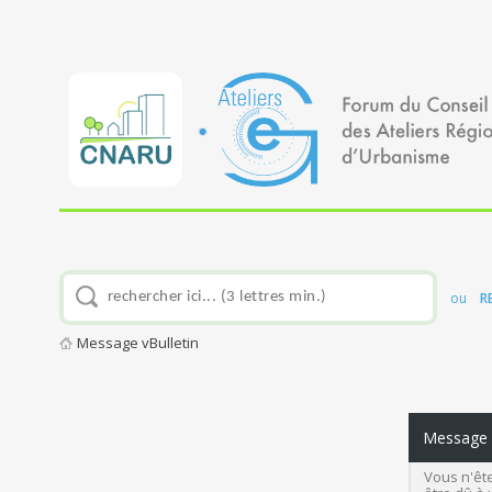
ou
R
Message vBulletin
Message v
Vous n'ête