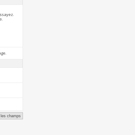
essayez.
e.
age.