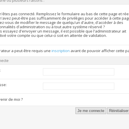
une ou plusieurs raisons :
n'êtes pas connecté. Remplissez le formulaire au bas de cette page et ré
n'avez peut-être pas suffisamment de privilèges pour accéder à cette pag
ez-vous de modifier le message de quelqu'un d'autre, d'accéder à des
onnalités d'administration ou à tout autre système réservé ?
s essayez d'envoyer un message, il est possible que l'administrateur ait
ivé votre compte ou que celui-ci soit en attente de validation.
rateur a peut-être requis une
inscription
avant de pouvoir afficher cette p
necte
:
sse:
enir de moi ?