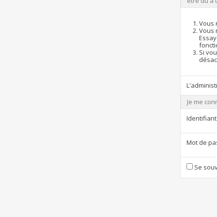
être dû à 
Vous 
Vous 
Essay
foncti
Si vou
désact
L'administ
Je me con
Identifiant
Mot de pa
Se souv