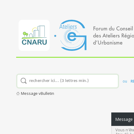
ou
R
Message vBulletin
Message v
Vous n'ête