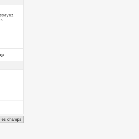
essayez.
e.
age.