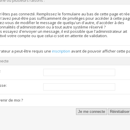
une ou plusieurs raisons :
n'êtes pas connecté. Remplissez le formulaire au bas de cette page et ré
n'avez peut-être pas suffisamment de privilèges pour accéder à cette pag
ez-vous de modifier le message de quelqu'un d'autre, d'accéder à des
onnalités d'administration ou à tout autre système réservé ?
s essayez d'envoyer un message, il est possible que l'administrateur ait
ivé votre compte ou que celui-ci soit en attente de validation.
rateur a peut-être requis une
inscription
avant de pouvoir afficher cette p
necte
:
sse:
enir de moi ?