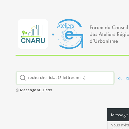
ou
R
Message vBulletin
Message v
Vous n'ête