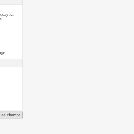
essayez.
e.
age.