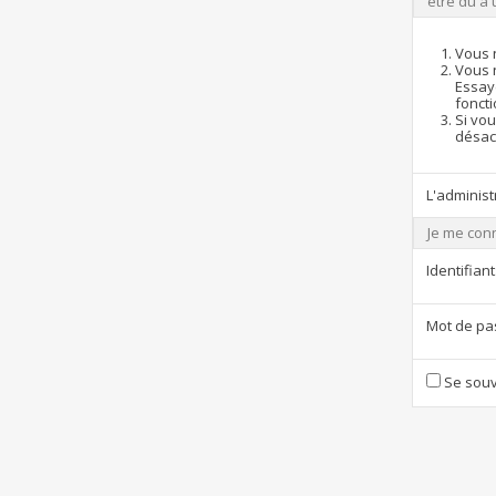
être dû à 
Vous 
Vous 
Essay
foncti
Si vou
désact
L'administ
Je me con
Identifiant
Mot de pa
Se souv