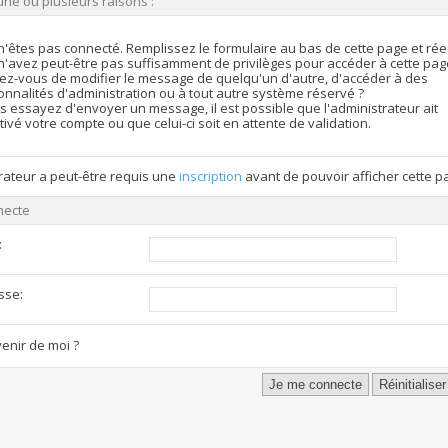
une ou plusieurs raisons :
n'êtes pas connecté. Remplissez le formulaire au bas de cette page et ré
n'avez peut-être pas suffisamment de privilèges pour accéder à cette pag
ez-vous de modifier le message de quelqu'un d'autre, d'accéder à des
onnalités d'administration ou à tout autre système réservé ?
s essayez d'envoyer un message, il est possible que l'administrateur ait
ivé votre compte ou que celui-ci soit en attente de validation.
rateur a peut-être requis une
inscription
avant de pouvoir afficher cette p
necte
:
sse:
enir de moi ?