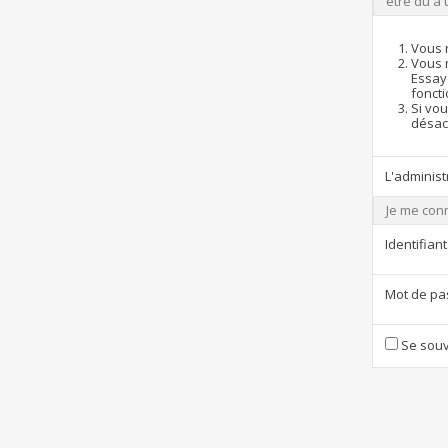
être dû à 
Vous 
Vous 
Essay
foncti
Si vou
désact
L'administ
Je me con
Identifiant
Mot de pa
Se souv