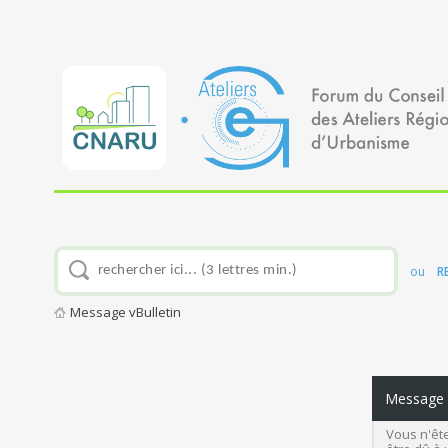
ou
R
Message vBulletin
Message v
Vous n'ête