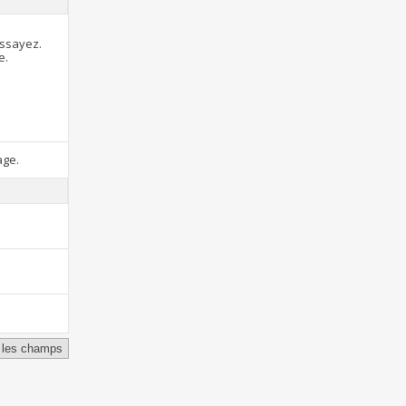
essayez.
e.
age.