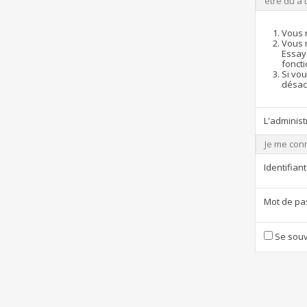
être dû à 
Vous 
Vous 
Essay
foncti
Si vou
désact
L'administ
Je me con
Identifiant
Mot de pa
Se souv