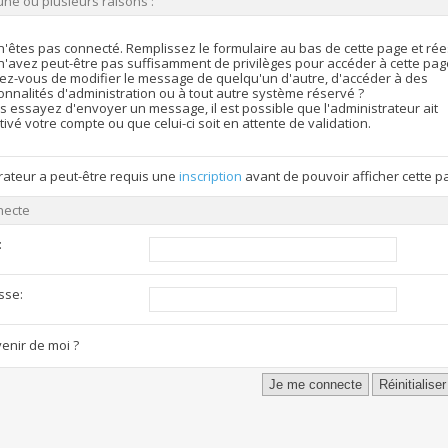
une ou plusieurs raisons :
n'êtes pas connecté. Remplissez le formulaire au bas de cette page et ré
n'avez peut-être pas suffisamment de privilèges pour accéder à cette pag
ez-vous de modifier le message de quelqu'un d'autre, d'accéder à des
onnalités d'administration ou à tout autre système réservé ?
s essayez d'envoyer un message, il est possible que l'administrateur ait
ivé votre compte ou que celui-ci soit en attente de validation.
rateur a peut-être requis une
inscription
avant de pouvoir afficher cette p
necte
:
sse:
enir de moi ?