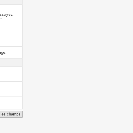
essayez.
e.
age.