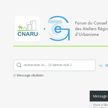
ou
R
Message vBulletin
Message v
Vous n'ête