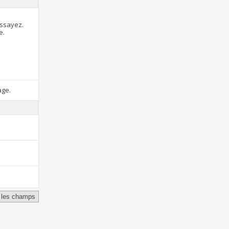
essayez.
e.
age.