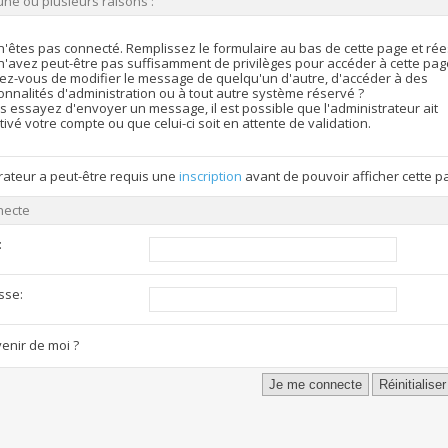
une ou plusieurs raisons :
n'êtes pas connecté. Remplissez le formulaire au bas de cette page et ré
n'avez peut-être pas suffisamment de privilèges pour accéder à cette pag
ez-vous de modifier le message de quelqu'un d'autre, d'accéder à des
onnalités d'administration ou à tout autre système réservé ?
s essayez d'envoyer un message, il est possible que l'administrateur ait
ivé votre compte ou que celui-ci soit en attente de validation.
rateur a peut-être requis une
inscription
avant de pouvoir afficher cette p
necte
:
sse:
enir de moi ?