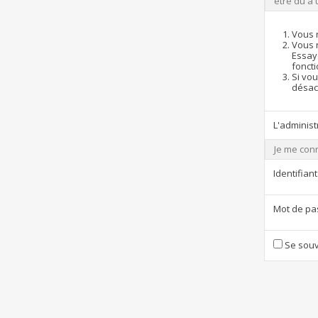
être dû à 
Vous 
Vous 
Essay
foncti
Si vou
désact
L'administ
Je me con
Identifiant
Mot de pa
Se souv