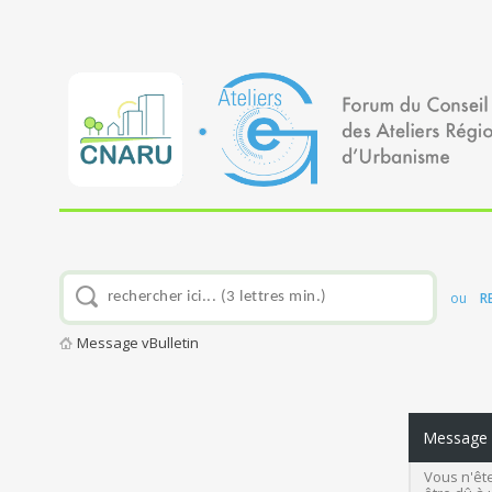
ou
R
Message vBulletin
Message v
Vous n'ête