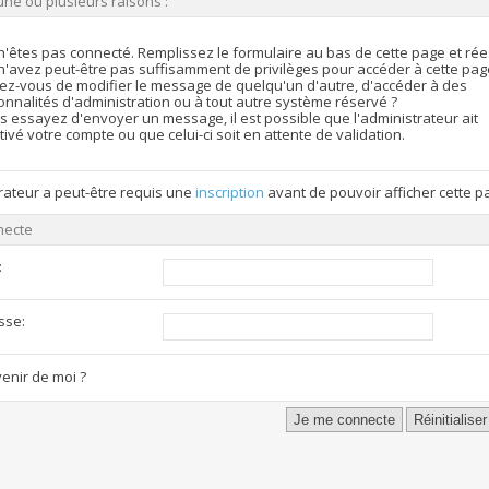
une ou plusieurs raisons :
n'êtes pas connecté. Remplissez le formulaire au bas de cette page et ré
n'avez peut-être pas suffisamment de privilèges pour accéder à cette pag
ez-vous de modifier le message de quelqu'un d'autre, d'accéder à des
onnalités d'administration ou à tout autre système réservé ?
s essayez d'envoyer un message, il est possible que l'administrateur ait
ivé votre compte ou que celui-ci soit en attente de validation.
rateur a peut-être requis une
inscription
avant de pouvoir afficher cette p
necte
:
sse:
enir de moi ?