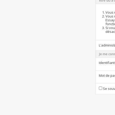
être dû à 
Vous 
Vous 
Essay
foncti
Si vou
désact
L'administ
Je me con
Identifiant
Mot de pa
Se souv