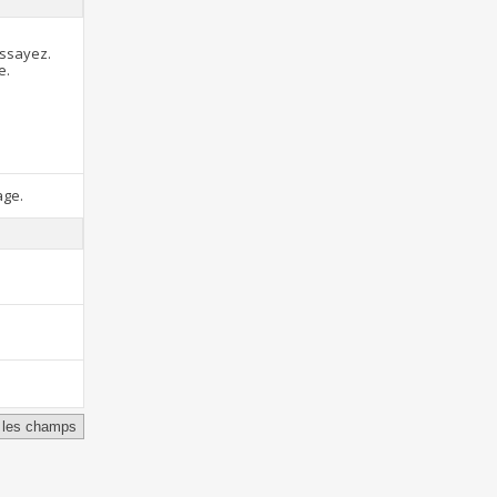
essayez.
e.
age.