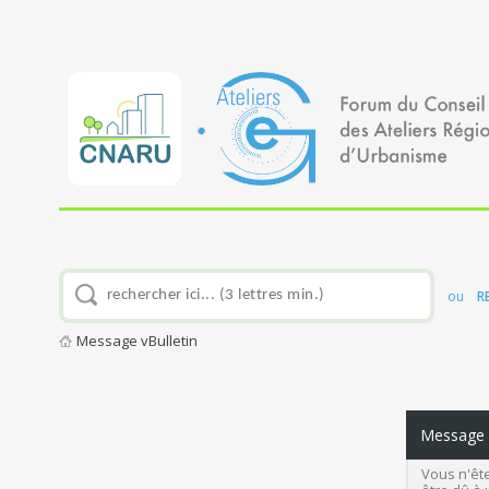
ou
R
Message vBulletin
Message v
Vous n'ête