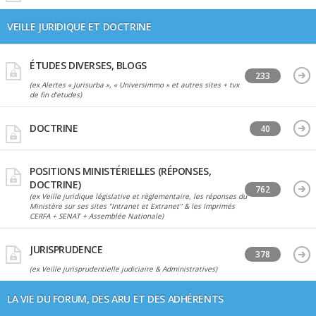
VEILLE JURIDIQUE ET DOCTRINE
ÉTUDES DIVERSES, BLOGS
233
(ex Alertes « Jurisurba », « Universimmo » et autres sites + tvx
de fin d'etudes)
DOCTRINE
40
POSITIONS MINISTÉRIELLES (RÉPONSES,
DOCTRINE)
762
(ex Veille juridique législative et règlementaire, les réponses du
Ministère sur ses sites "Intranet et Extranet" & les Imprimés
CERFA + SENAT + Assemblée Nationale)
JURISPRUDENCE
378
(ex Veille jurisprudentielle judiciaire & Administratives)
LA VIE DU FORUM, DES ARU ET DES ADHÉRENTS