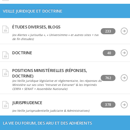
VEILLE JURIDIQUE ET DOCTRINE
ÉTUDES DIVERSES, BLOGS
233
(ex Alertes « Jurisurba », « Universimmo » et autres sites + tvx
de fin d'etudes)
DOCTRINE
40
POSITIONS MINISTÉRIELLES (RÉPONSES,
DOCTRINE)
762
(ex Veille juridique législative et règlementaire, les réponses du
Ministère sur ses sites "Intranet et Extranet" & les Imprimés
CERFA + SENAT + Assemblée Nationale)
JURISPRUDENCE
378
(ex Veille jurisprudentielle judiciaire & Administratives)
LA VIE DU FORUM, DES ARU ET DES ADHÉRENTS