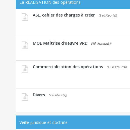
La RÉALISATION des opérations
ASL, cahier des charges à créer
(8 visiteur(s))
MOE Maîtrise d'oeuvre VRD
(45 visiteur(s))
Commercialisation des opérations
(12 visiteur(s))
Divers
(2 visiteur(s))
Veille juridique et doctrine