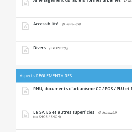
Aménagement durable & formes urbaines
(7 vis
Accessibilité
(9 visiteur(s))
Divers
(2 visiteur(s))
Aspects RÈGLEMENTAIRES
RNU, documents d’urbanisme CC / POS / PLU et 
La SP, ES et autres superficies
(3 visiteur(s))
(ex SHOB / SHON)