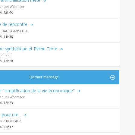
artificialisation nette
nuel Wormser
26,
12h46
 de rencontre
ie DAUGE-MISCHEL
25,
11h38
n synthétique et Pleine Terre
 PIERRE
25,
13h50
Dernier message
de "simplification de la vie économique"
nuel Wormser
26,
15h23
 pour rire...
éric ROUGIER
26,
23h17