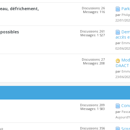
l'eau, défrichement,
Discussions: 26
Park
Messages: 116
par
Phili
22/01/20
 possibles
Discussions: 261
Dema
Messages: 1 527
accès e
par
Emma
02/06/20
Discussions: 27
Modi
Messages: 208
DAACT
par
Emma
23/06/20
Discussions: 209
Conv
Messages: 1 583
par
Pasc
Aujourd'
Discussions: 356
Scis
s))