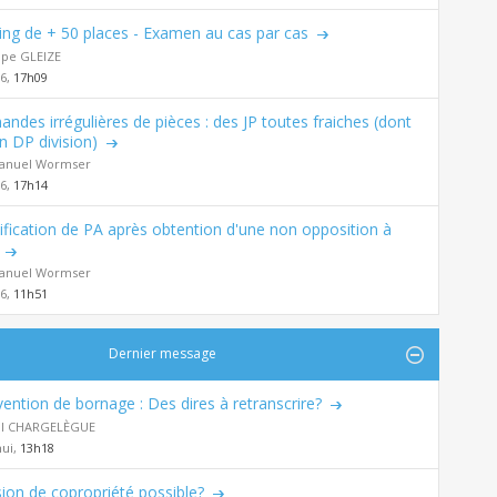
ing de + 50 places - Examen au cas par cas
ppe GLEIZE
26,
17h09
ndes irrégulières de pièces : des JP toutes fraiches (dont
n DP division)
nuel Wormser
26,
17h14
fication de PA après obtention d'une non opposition à
nuel Wormser
26,
11h51
Dernier message
ention de bornage : Des dires à retranscrire?
al CHARGELÈGUE
hui,
13h18
sion de copropriété possible?