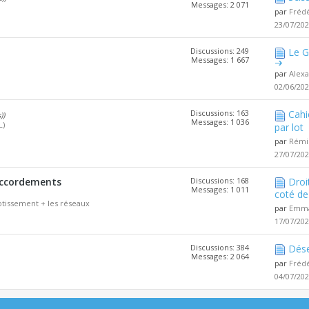
Messages: 2 071
par
Fréd
23/07/20
Discussions: 249
Le G
Messages: 1 667
par
Alex
02/06/20
Discussions: 163
Cahi
))
Messages: 1 036
L)
par lot
par
Rémi
27/07/20
accordements
Discussions: 168
Droi
Messages: 1 011
coté de 
tissement + les réseaux
par
Emma
17/07/20
Discussions: 384
Dése
Messages: 2 064
par
Fréd
04/07/20