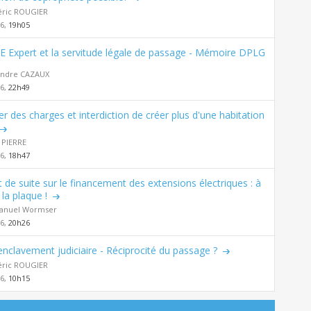
éric ROUGIER
26,
19h05
E Expert et la servitude légale de passage - Mémoire DPLG
andre CAZAUX
26,
22h49
er des charges et interdiction de créer plus d'une habitation
 PIERRE
26,
18h47
t de suite sur le financement des extensions électriques : à
la plaque !
nuel Wormser
26,
20h26
nclavement judiciaire - Réciprocité du passage ?
éric ROUGIER
26,
10h15