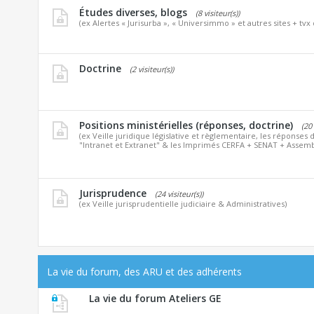
Études diverses, blogs
(8 visiteur(s))
(ex Alertes « Jurisurba », « Universimmo » et autres sites + tvx 
Doctrine
(2 visiteur(s))
Positions ministérielles (réponses, doctrine)
(20 
(ex Veille juridique législative et règlementaire, les réponses d
"Intranet et Extranet" & les Imprimés CERFA + SENAT + Assemb
Jurisprudence
(24 visiteur(s))
(ex Veille jurisprudentielle judiciaire & Administratives)
La vie du forum, des ARU et des adhérents
La vie du forum Ateliers GE