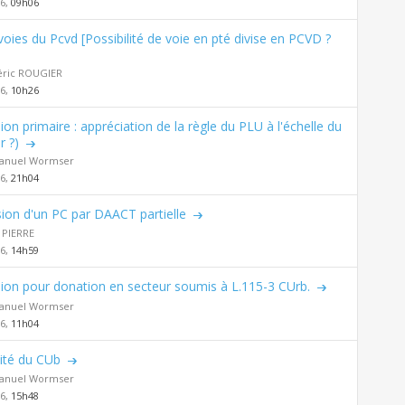
26,
09h06
voies du Pcvd [Possibilité de voie en pté divise en PCVD ?
éric ROUGIER
26,
10h26
sion primaire : appréciation de la règle du PLU à l'échelle du
r ?)
nuel Wormser
26,
21h04
sion d'un PC par DAACT partielle
 PIERRE
26,
14h59
sion pour donation en secteur soumis à L.115-3 CUrb.
nuel Wormser
26,
11h04
ilité du CUb
nuel Wormser
26,
15h48