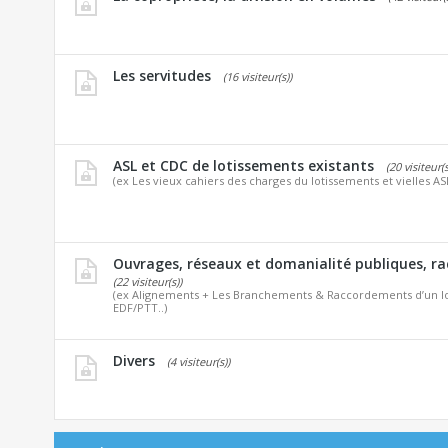
Les servitudes
(16 visiteur(s))
ASL et CDC de lotissements existants
(20 visiteur(s
(ex Les vieux cahiers des charges du lotissements et vielles AS
Ouvrages, réseaux et domanialité publiques, r
(22 visiteur(s))
(ex Alignements + Les Branchements & Raccordements d’un lo
EDF/PTT..)
Divers
(4 visiteur(s))