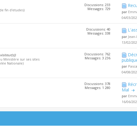
Discussions: 233
Recu
Messages: 729
de fin d'etudes)
par
Emma
04/03/20
Discussions: 40
L'as
Messages: 338
par
Jean-
13/02/20
Discussions: 762
Décr
visiteur(s))
Messages: 3 236
u Ministère sur ses sites
publiqu
lée Nationale)
par
Pasc
04/08/20
Discussions: 378
Récr
Messages: 1 280
Mal
par
Emma
16/06/20