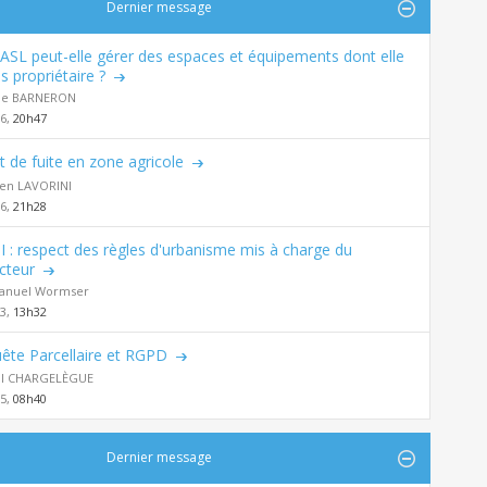
Dernier message
ASL peut-elle gérer des espaces et équipements dont elle
s propriétaire ?
de BARNERON
26,
20h47
t de fuite en zone agricole
en LAVORINI
26,
21h28
 : respect des règles d'urbanisme mis à charge du
cteur
nuel Wormser
23,
13h32
ête Parcellaire et RGPD
al CHARGELÈGUE
25,
08h40
Dernier message