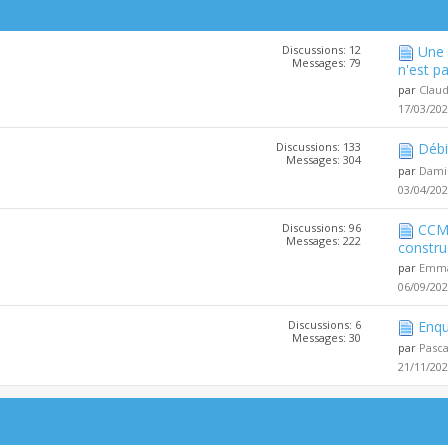
Discussions: 12
Une 
Messages: 79
n'est pa
par
Clau
17/03/20
Discussions: 133
Débi
Messages: 304
par
Dami
03/04/20
Discussions: 96
CCMI
Messages: 222
constru
par
Emma
06/09/20
Discussions: 6
Enqu
Messages: 30
par
Pasc
21/11/20