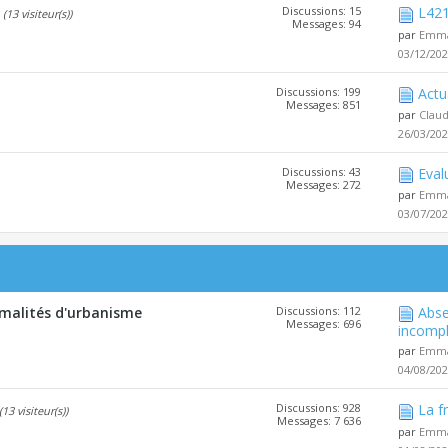
Discussions: 15
L421
(13 visiteur(s))
Messages: 94
par
Emma
03/12/20
Discussions: 199
Actu
Messages: 851
par
Clau
26/03/20
Discussions: 43
Eval
Messages: 272
par
Emma
03/07/20
malités d'urbanisme
Discussions: 112
Abse
Messages: 696
incompl
par
Emma
04/08/20
Discussions: 928
La f
(13 visiteur(s))
Messages: 7 636
par
Emma