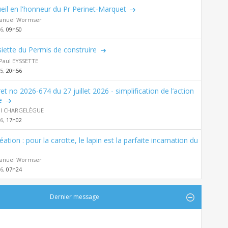
eil en l'honneur du Pr Perinet-Marquet
nuel Wormser
26,
09h50
siette du Permis de construire
Paul EYSSETTE
25,
20h56
et no 2026-674 du 27 juillet 2026 - simplification de l’action
e
al CHARGELÈGUE
26,
17h02
éation : pour la carotte, le lapin est la parfaite incarnation du
nuel Wormser
26,
07h24
Dernier message