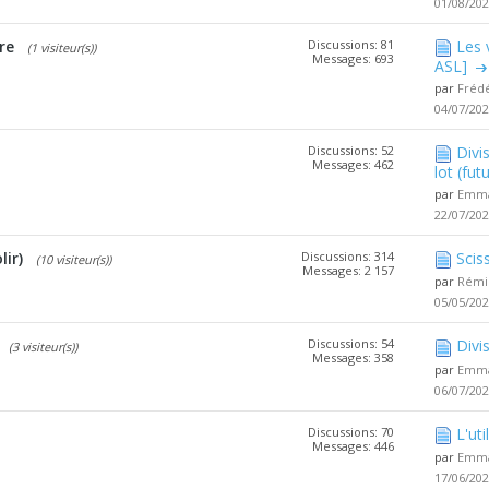
01/08/20
re
Discussions: 81
Les 
(1 visiteur(s))
Messages: 693
ASL]
par
Fréd
04/07/20
Discussions: 52
Divi
Messages: 462
lot (futu
par
Emma
22/07/20
ir)
Discussions: 314
Scis
(10 visiteur(s))
Messages: 2 157
par
Rémi
05/05/20
Discussions: 54
Divi
(3 visiteur(s))
Messages: 358
par
Emma
06/07/20
Discussions: 70
L'ut
Messages: 446
par
Emma
17/06/20