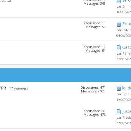
zéro 
iteur(s))
Messages: 348
par
Emma
16/01/20
Discussions: 10
Zone
Messages: 57
par
Sylv
04/06/20
Discussions: 12
Gazo
Messages: 51
par
Rémi
27/01/20
PPR
Discussions: 471
loi 
(7 visiteur(s))
Messages: 2 920
par
Emma
19/07/20
Discussions: 82
Juste
Messages: 476
par
Fréd
22/07/20