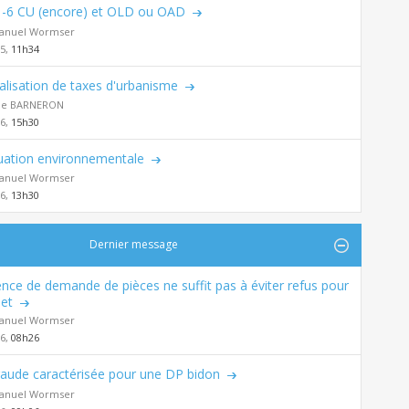
-6 CU (encore) et OLD ou OAD
nuel Wormser
25,
11h34
alisation de taxes d'urbanisme
de BARNERON
26,
15h30
uation environnementale
nuel Wormser
26,
13h30
Dernier message
nce de demande de pièces ne suffit pas à éviter refus pour
et
nuel Wormser
26,
08h26
raude caractérisée pour une DP bidon
nuel Wormser