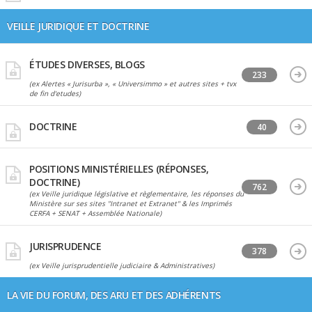
VEILLE JURIDIQUE ET DOCTRINE
ÉTUDES DIVERSES, BLOGS
233
(ex Alertes « Jurisurba », « Universimmo » et autres sites + tvx
de fin d'etudes)
DOCTRINE
40
POSITIONS MINISTÉRIELLES (RÉPONSES,
DOCTRINE)
762
(ex Veille juridique législative et règlementaire, les réponses du
Ministère sur ses sites "Intranet et Extranet" & les Imprimés
CERFA + SENAT + Assemblée Nationale)
JURISPRUDENCE
378
(ex Veille jurisprudentielle judiciaire & Administratives)
LA VIE DU FORUM, DES ARU ET DES ADHÉRENTS