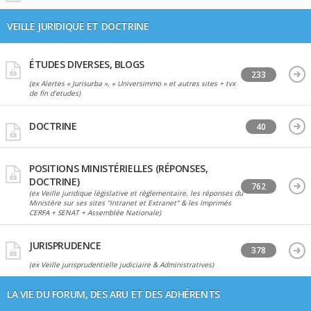
VEILLE JURIDIQUE ET DOCTRINE
ÉTUDES DIVERSES, BLOGS
233
(ex Alertes « Jurisurba », « Universimmo » et autres sites + tvx
de fin d'etudes)
DOCTRINE
40
POSITIONS MINISTÉRIELLES (RÉPONSES,
DOCTRINE)
762
(ex Veille juridique législative et règlementaire, les réponses du
Ministère sur ses sites "Intranet et Extranet" & les Imprimés
CERFA + SENAT + Assemblée Nationale)
JURISPRUDENCE
378
(ex Veille jurisprudentielle judiciaire & Administratives)
LA VIE DU FORUM, DES ARU ET DES ADHÉRENTS