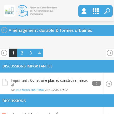
Aménagement durable & formes urbaines
1
2
3
4
DISCUSSIONS IMPORTANTES
Construire plus et construire mieux
Important :
0
par
Jean-Michel LUGHERINI
22/12/2009
17h27
DISCUSSIONS