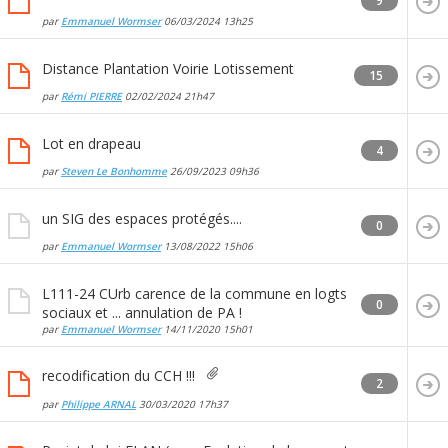
9
par
Emmanuel Wormser
06/03/2024
13h25
Distance Plantation Voirie Lotissement
15
par
Rémi PIERRE
02/02/2024
21h47
Lot en drapeau
4
par
Steven Le Bonhomme
26/09/2023
09h36
un SIG des espaces protégés....
0
par
Emmanuel Wormser
13/08/2022
15h06
L111-24 CUrb carence de la commune en logts
0
sociaux et ... annulation de PA !
par
Emmanuel Wormser
14/11/2020
15h01
recodification du CCH !!!
2
par
Philippe ARNAL
30/03/2020
17h37