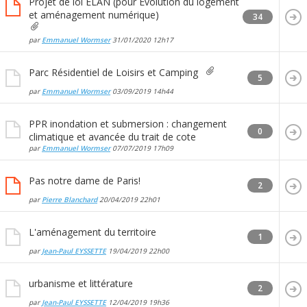
Projet de loi ELAN (pour Evolution du logement
et aménagement numérique)
34
par
Emmanuel Wormser
31/01/2020
12h17
Parc Résidentiel de Loisirs et Camping
5
par
Emmanuel Wormser
03/09/2019
14h44
PPR inondation et submersion : changement
0
climatique et avancée du trait de cote
par
Emmanuel Wormser
07/07/2019
17h09
Pas notre dame de Paris!
2
par
Pierre Blanchard
20/04/2019
22h01
L'aménagement du territoire
1
par
Jean-Paul EYSSETTE
19/04/2019
22h00
urbanisme et littérature
2
par
Jean-Paul EYSSETTE
12/04/2019
19h36