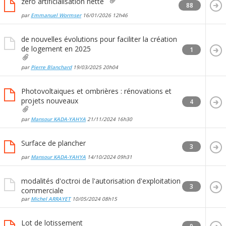
zéro artificialisation nette
88
par
Emmanuel Wormser
16/01/2026
12h46
de nouvelles évolutions pour faciliter la création
de logement en 2025
1
par
Pierre Blanchard
19/03/2025
20h04
Photovoltaiques et ombrières : rénovations et
projets nouveaux
4
par
Mansour KADA-YAHYA
21/11/2024
16h30
Surface de plancher
3
par
Mansour KADA-YAHYA
14/10/2024
09h31
modalités d'octroi de l'autorisation d'exploitation
3
commerciale
par
Michel ARRAYET
10/05/2024
08h15
Lot de lotissement