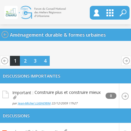
Aménagement durable & formes urbaines
1
2
3
4
DISCUSSIONS IMPORTANTES
Construire plus et construire mieux
Important :
0
par
Jean-Michel LUGHERINI
22/12/2009
17h27
DISCUSSIONS