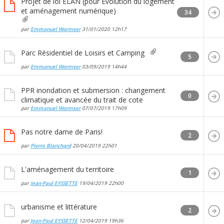
Projet de loi ELAN (pour Evolution du logement
et aménagement numérique)
34
par
Emmanuel Wormser
31/01/2020
12h17
Parc Résidentiel de Loisirs et Camping
5
par
Emmanuel Wormser
03/09/2019
14h44
PPR inondation et submersion : changement
0
climatique et avancée du trait de cote
par
Emmanuel Wormser
07/07/2019
17h09
Pas notre dame de Paris!
2
par
Pierre Blanchard
20/04/2019
22h01
L'aménagement du territoire
1
par
Jean-Paul EYSSETTE
19/04/2019
22h00
urbanisme et littérature
2
par
Jean-Paul EYSSETTE
12/04/2019
19h36