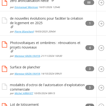
zéro artificialisation nette
88
par
Emmanuel Wormser
16/01/2026
12h46
de nouvelles évolutions pour faciliter la création
de logement en 2025
1
par
Pierre Blanchard
19/03/2025
20h04
Photovoltaiques et ombrières : rénovations et
projets nouveaux
4
par
Mansour KADA-YAHYA
21/11/2024
16h30
Surface de plancher
3
par
Mansour KADA-YAHYA
14/10/2024
09h31
modalités d'octroi de l'autorisation d'exploitation
3
commerciale
par
Michel ARRAYET
10/05/2024
08h15
Lot de lotissement