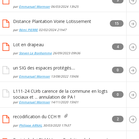
9
par
Emmanuel Wormser
06/03/2024
13h25
Distance Plantation Voirie Lotissement
15
par
Rémi PIERRE
02/02/2024
21h47
Lot en drapeau
4
par
Steven Le Bonhomme
26/09/2023
09h36
un SIG des espaces protégés....
0
par
Emmanuel Wormser
13/08/2022
15h06
L111-24 CUrb carence de la commune en logts
0
sociaux et ... annulation de PA !
par
Emmanuel Wormser
14/11/2020
15h01
recodification du CCH !!!
2
par
Philippe ARNAL
30/03/2020
17h37