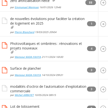
zéro artificialisation nette
88
par
Emmanuel Wormser
16/01/2026
12h46
de nouvelles évolutions pour faciliter la création
de logement en 2025
1
par
Pierre Blanchard
19/03/2025
20h04
Photovoltaiques et ombrières : rénovations et
projets nouveaux
4
par
Mansour KADA-YAHYA
21/11/2024
16h30
Surface de plancher
3
par
Mansour KADA-YAHYA
14/10/2024
09h31
modalités d'octroi de l'autorisation d'exploitation
3
commerciale
par
Michel ARRAYET
10/05/2024
08h15
Lot de lotissement