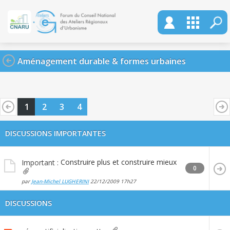
Aménagement durable & formes urbaines
1
2
3
4
DISCUSSIONS IMPORTANTES
Construire plus et construire mieux
Important :
0
par
Jean-Michel LUGHERINI
22/12/2009
17h27
DISCUSSIONS