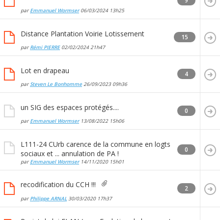
9
par
Emmanuel Wormser
06/03/2024
13h25
Distance Plantation Voirie Lotissement
15
par
Rémi PIERRE
02/02/2024
21h47
Lot en drapeau
4
par
Steven Le Bonhomme
26/09/2023
09h36
un SIG des espaces protégés....
0
par
Emmanuel Wormser
13/08/2022
15h06
L111-24 CUrb carence de la commune en logts
0
sociaux et ... annulation de PA !
par
Emmanuel Wormser
14/11/2020
15h01
recodification du CCH !!!
2
par
Philippe ARNAL
30/03/2020
17h37