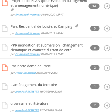
Projet de loi ELAN (pour Evolution du logement
et aménagement numérique)
34
par
Emmanuel Wormser
31/01/2020
12h17
Parc Résidentiel de Loisirs et Camping
5
par
Emmanuel Wormser
03/09/2019
14h44
PPR inondation et submersion : changement
0
climatique et avancée du trait de cote
par
Emmanuel Wormser
07/07/2019
17h09
Pas notre dame de Paris!
2
par
Pierre Blanchard
20/04/2019
22h01
L'aménagement du territoire
1
par
Jean-Paul EYSSETTE
19/04/2019
22h00
urbanisme et littérature
2
par
Jean-Paul EYSSETTE
12/04/2019
19h36