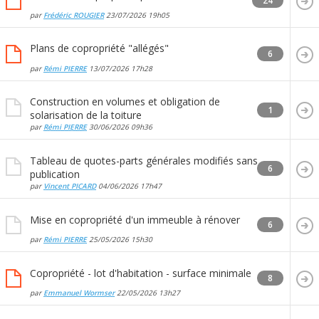
24
par
Frédéric ROUGIER
23/07/2026
19h05
Plans de copropriété "allégés"
6
par
Rémi PIERRE
13/07/2026
17h28
Construction en volumes et obligation de
1
solarisation de la toiture
par
Rémi PIERRE
30/06/2026
09h36
Tableau de quotes-parts générales modifiés sans
6
publication
par
Vincent PICARD
04/06/2026
17h47
Mise en copropriété d'un immeuble à rénover
6
par
Rémi PIERRE
25/05/2026
15h30
Copropriété - lot d'habitation - surface minimale
8
par
Emmanuel Wormser
22/05/2026
13h27