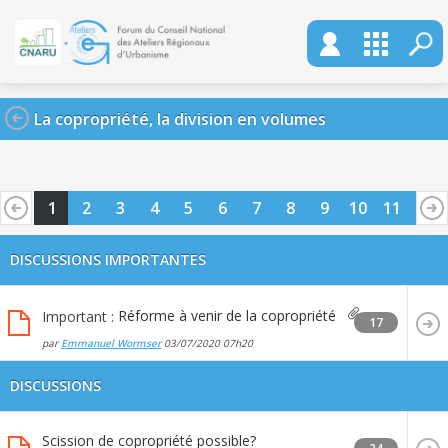
La copropriété, la division en volumes
1
2
3
4
5
6
7
8
9
10
11
12
13
14
15
16
17
18
DISCUSSIONS IMPORTANTES
Réforme à venir de la copropriété
Important :
17
par
Emmanuel Wormser
03/07/2020
07h20
DISCUSSIONS
Scission de copropriété possible?