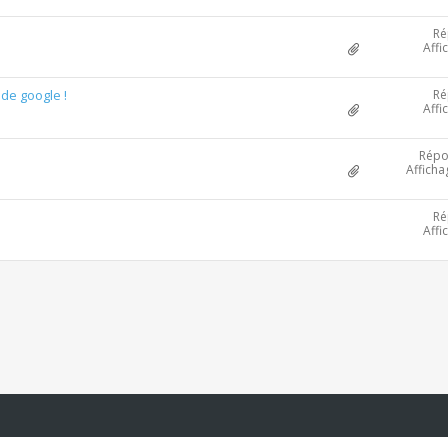
Ré
Affi
Ré
 de google !
Affi
Répo
Afficha
Ré
Affi