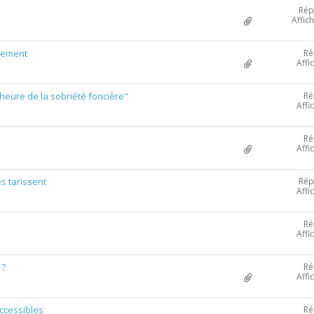
Rép
Affic
Ré
ssement
Affi
Ré
'heure de la sobriété foncière"
Affi
Ré
Affi
Rép
s tarissent
Affi
Ré
Affi
Ré
 ?
Affi
Ré
accessibles