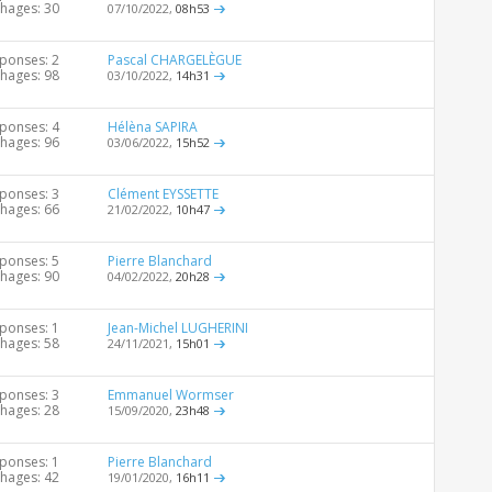
chages: 30
07/10/2022,
08h53
ponses: 2
Pascal CHARGELÈGUE
chages: 98
03/10/2022,
14h31
ponses: 4
Hélèna SAPIRA
chages: 96
03/06/2022,
15h52
ponses: 3
Clément EYSSETTE
chages: 66
21/02/2022,
10h47
ponses: 5
Pierre Blanchard
chages: 90
04/02/2022,
20h28
ponses: 1
Jean-Michel LUGHERINI
chages: 58
24/11/2021,
15h01
ponses: 3
Emmanuel Wormser
chages: 28
15/09/2020,
23h48
ponses: 1
Pierre Blanchard
chages: 42
19/01/2020,
16h11