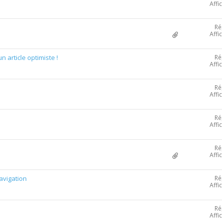
Affi
Ré
Affi
Ré
article optimiste !
Affi
Ré
Affi
Ré
Affi
Ré
Affi
Ré
avigation
Affi
Ré
Affi