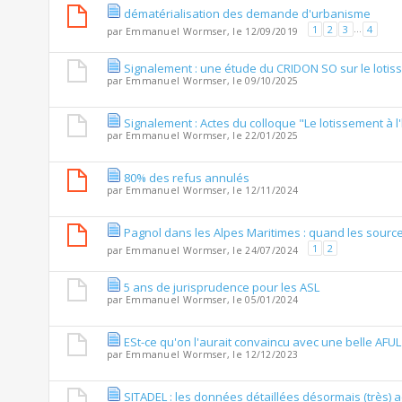
dématérialisation des demande d'urbanisme
1
2
3
...
4
par
Emmanuel Wormser
, le 12/09/2019
Signalement : une étude du CRIDON SO sur le loti
par
Emmanuel Wormser
, le 09/10/2025
Signalement : Actes du colloque "Le lotissement à l
par
Emmanuel Wormser
, le 22/01/2025
80% des refus annulés
par
Emmanuel Wormser
, le 12/11/2024
Pagnol dans les Alpes Maritimes : quand les source
1
2
par
Emmanuel Wormser
, le 24/07/2024
5 ans de jurisprudence pour les ASL
par
Emmanuel Wormser
, le 05/01/2024
ESt-ce qu'on l'aurait convaincu avec une belle AFUL
par
Emmanuel Wormser
, le 12/12/2023
SITADEL : les données détaillées désormais (très) 