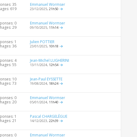
onses: 35
Emmanuel Wormser
hages: 619
23/12/2025,
21h50
ponses: 0
Emmanuel Wormser
chages: 29
09/10/2025,
11h14
ponses: 1
Julien POTTIER
chages: 36
23/01/2025,
10h18
ponses: 4
Jean-Michel LUGHERINI
chages: 55
13/11/2024,
12h54
onses: 10
Jean-Paul EYSSETTE
chages: 73
19/08/2024,
18h24
ponses: 0
Emmanuel Wormser
chages: 20
05/01/2024,
11h40
ponses: 1
Pascal CHARGELÈGUE
chages: 21
14/12/2023,
22h39
ponses: 0
Emmanuel Wormser