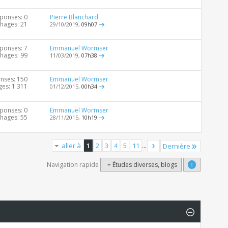
ponses: 0
Pierre Blanchard
chages: 21
29/10/2019,
09h07
ponses: 7
Emmanuel Wormser
chages: 99
11/03/2019,
07h38
nses: 150
Emmanuel Wormser
ges: 1 311
01/12/2015,
00h34
ponses: 0
Emmanuel Wormser
chages: 55
28/11/2015,
10h19
aller à
1
2
3
4
5
11
...
Dernière
Navigation rapide
Études diverses, blogs
↑