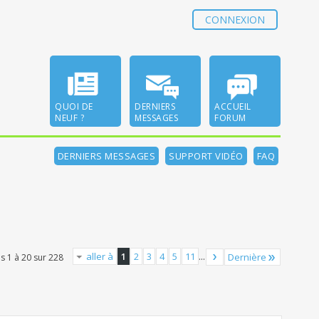
CONNEXION
QUOI DE
DERNIERS
ACCUEIL
NEUF ?
MESSAGES
FORUM
DERNIERS MESSAGES
SUPPORT VIDÉO
FAQ
aller à
1
2
3
4
5
11
...
Dernière
s 1 à 20 sur 228