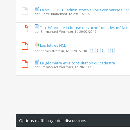
La VISCUOSITE administrative vous connaissez ???
par
Pierre Blanchard
, le 29/10/2019
"La théorie de la bouse de vache" ou ... les méfaits
par
Emmanuel Wormser
, le 20/02/2019
Les lettres HCL !
1
2
3
...
16
par
administrateur
, le 15/03/2010
Le géomètre et la consultation du cadastre
par
Emmanuel Wormser
, le 28/11/2015
Options d'affichage des discussions