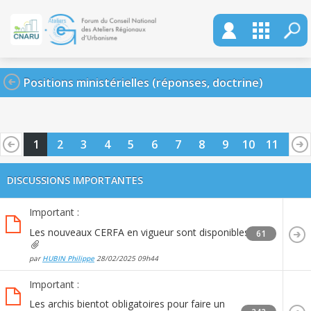
Positions ministérielles (réponses, doctrine)
1
2
3
4
5
6
7
8
9
10
11
12
13
14
15
16
17
18
19
20
DISCUSSIONS IMPORTANTES
Important :
Les nouveaux CERFA en vigueur sont disponibles
61
par
HUBIN Philippe
28/02/2025
09h44
Important :
Les archis bientot obligatoires pour faire un