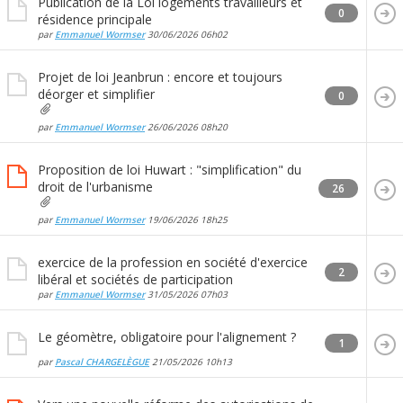
Publication de la Loi logements travailleurs et
0
résidence principale
par
Emmanuel Wormser
30/06/2026
06h02
Projet de loi Jeanbrun : encore et toujours
déorger et simplifier
0
par
Emmanuel Wormser
26/06/2026
08h20
Proposition de loi Huwart : "simplification" du
droit de l'urbanisme
26
par
Emmanuel Wormser
19/06/2026
18h25
exercice de la profession en société d'exercice
2
libéral et sociétés de participation
par
Emmanuel Wormser
31/05/2026
07h03
Le géomètre, obligatoire pour l'alignement ?
1
par
Pascal CHARGELÈGUE
21/05/2026
10h13