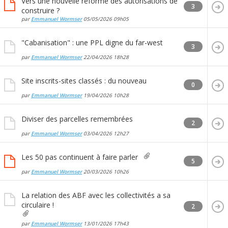
Vers une nouvelle réforme des autorisations de
3
construire ?
par
Emmanuel Wormser
05/05/2026
09h05
"Cabanisation" : une PPL digne du far-west
3
par
Emmanuel Wormser
22/04/2026
18h28
Site inscrits-sites classés : du nouveau
0
par
Emmanuel Wormser
19/04/2026
10h28
Diviser des parcelles remembrées
2
par
Emmanuel Wormser
03/04/2026
12h27
Les 50 pas continuent à faire parler
5
par
Emmanuel Wormser
20/03/2026
10h26
La relation des ABF avec les collectivités a sa
circulaire !
2
par
Emmanuel Wormser
13/01/2026
17h43