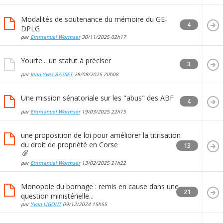
Modalités de soutenance du mémoire du GE-
4
DPLG
par
Emmanuel Wormser
30/11/2025
02h17
Yourte... un statut à préciser
3
par
Jean-Yves BASSET
28/08/2025
20h08
Une mission sénatoriale sur les "abus" des ABF
4
par
Emmanuel Wormser
19/03/2025
22h15
une proposition de loi pour améliorer la titrisation
du droit de propriété en Corse
13
par
Emmanuel Wormser
13/02/2025
21h22
Monopole du bornage : remis en cause dans une
21
question ministérielle...
par
Yvan LIGOUT
09/12/2024
15h55