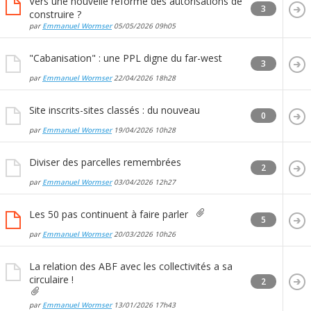
Vers une nouvelle réforme des autorisations de
3
construire ?
par
Emmanuel Wormser
05/05/2026
09h05
"Cabanisation" : une PPL digne du far-west
3
par
Emmanuel Wormser
22/04/2026
18h28
Site inscrits-sites classés : du nouveau
0
par
Emmanuel Wormser
19/04/2026
10h28
Diviser des parcelles remembrées
2
par
Emmanuel Wormser
03/04/2026
12h27
Les 50 pas continuent à faire parler
5
par
Emmanuel Wormser
20/03/2026
10h26
La relation des ABF avec les collectivités a sa
circulaire !
2
par
Emmanuel Wormser
13/01/2026
17h43