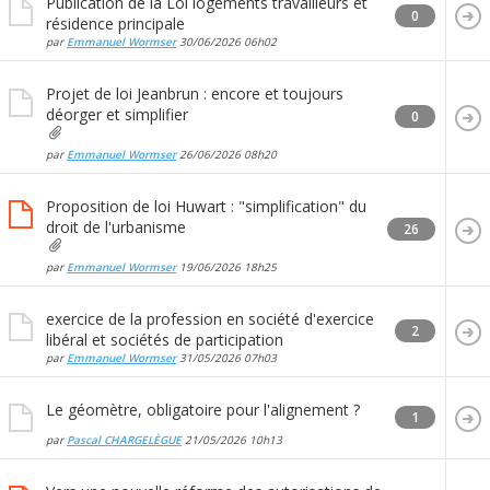
Publication de la Loi logements travailleurs et
0
résidence principale
par
Emmanuel Wormser
30/06/2026
06h02
Projet de loi Jeanbrun : encore et toujours
déorger et simplifier
0
par
Emmanuel Wormser
26/06/2026
08h20
Proposition de loi Huwart : "simplification" du
droit de l'urbanisme
26
par
Emmanuel Wormser
19/06/2026
18h25
exercice de la profession en société d'exercice
2
libéral et sociétés de participation
par
Emmanuel Wormser
31/05/2026
07h03
Le géomètre, obligatoire pour l'alignement ?
1
par
Pascal CHARGELÈGUE
21/05/2026
10h13