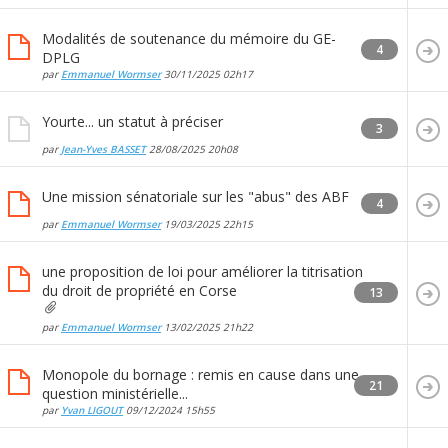
Modalités de soutenance du mémoire du GE-
4
DPLG
par
Emmanuel Wormser
30/11/2025
02h17
Yourte... un statut à préciser
3
par
Jean-Yves BASSET
28/08/2025
20h08
Une mission sénatoriale sur les "abus" des ABF
4
par
Emmanuel Wormser
19/03/2025
22h15
une proposition de loi pour améliorer la titrisation
du droit de propriété en Corse
13
par
Emmanuel Wormser
13/02/2025
21h22
Monopole du bornage : remis en cause dans une
21
question ministérielle...
par
Yvan LIGOUT
09/12/2024
15h55