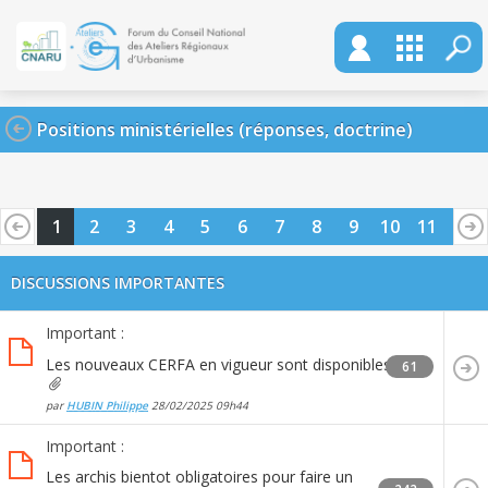
Positions ministérielles (réponses, doctrine)
1
2
3
4
5
6
7
8
9
10
11
12
13
14
15
16
17
18
19
20
DISCUSSIONS IMPORTANTES
Important :
Les nouveaux CERFA en vigueur sont disponibles
61
par
HUBIN Philippe
28/02/2025
09h44
Important :
Les archis bientot obligatoires pour faire un