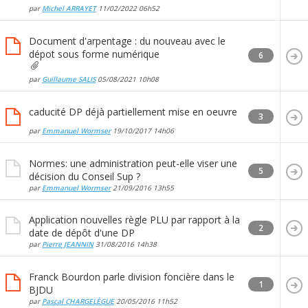
par
Michel ARRAYET
11/02/2022
06h52
Document d'arpentage : du nouveau avec le
dépot sous forme numérique
6
par
Guillaume SALIS
05/08/2021
10h08
caducité DP déjà partiellement mise en oeuvre
3
par
Emmanuel Wormser
19/10/2017
14h06
Normes: une administration peut-elle viser une
5
décision du Conseil Sup ?
par
Emmanuel Wormser
21/09/2016
13h55
Application nouvelles règle PLU par rapport à la
2
date de dépôt d'une DP
par
Pierre JEANNIN
31/08/2016
14h38
Franck Bourdon parle division foncière dans le
1
BJDU
par
Pascal CHARGELÈGUE
20/05/2016
11h52