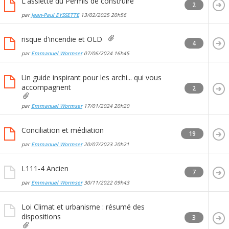
L'assiette du Permis de construire
2
par
Jean-Paul EYSSETTE
13/02/2025
20h56
risque d'incendie et OLD
4
par
Emmanuel Wormser
07/06/2024
16h45
Un guide inspirant pour les archi... qui vous
accompagnent
2
par
Emmanuel Wormser
17/01/2024
20h20
Conciliation et médiation
19
par
Emmanuel Wormser
20/07/2023
20h21
L111-4 Ancien
7
par
Emmanuel Wormser
30/11/2022
09h43
Loi Climat et urbanisme : résumé des
dispositions
3