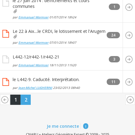
le 27 juin 2014 : défrichements et cours
communes
1
par
Emmanuel Wormser
01/07/2014
18h24
Le 22 à Aix....le CRDI, le lotissement et l'Arugem
24
par
Emmanuel Wormser
07/01/2014
18h07
L442-12/r442-1/r442-21
3
par
Emmanuel Wormser
18/11/2013
11h20
le L442-9. Caducité. Interprétation.
11
par
Jean-Michel LUGHERINI
23/02/2013
08h40
1
2
Je me connecte
↑
CNARU • Ateliers Géomètre Expert © 2009 - 2025