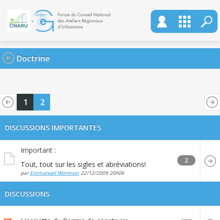
Doctrine
1
2
DISCUSSIONS IMPORTANTES
Important :
2
Tout, tout sur les sigles et abréviations!
par
Emmanuel Wormser
22/12/2009
20h06
DISCUSSIONS