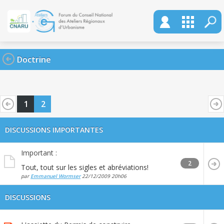
Doctrine
1
2
DISCUSSIONS IMPORTANTES
Important :
2
Tout, tout sur les sigles et abréviations!
par
Emmanuel Wormser
22/12/2009
20h06
DISCUSSIONS