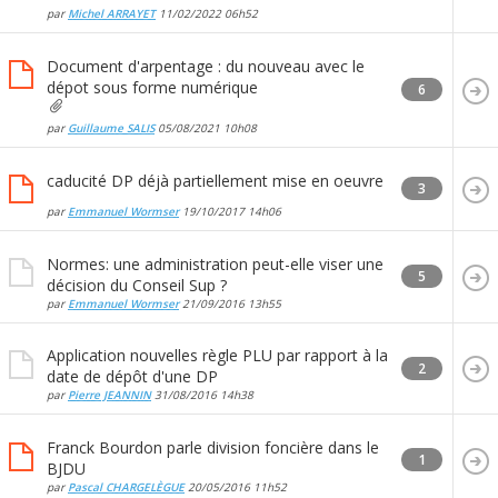
par
Michel ARRAYET
11/02/2022
06h52
Document d'arpentage : du nouveau avec le
dépot sous forme numérique
6
par
Guillaume SALIS
05/08/2021
10h08
caducité DP déjà partiellement mise en oeuvre
3
par
Emmanuel Wormser
19/10/2017
14h06
Normes: une administration peut-elle viser une
5
décision du Conseil Sup ?
par
Emmanuel Wormser
21/09/2016
13h55
Application nouvelles règle PLU par rapport à la
2
date de dépôt d'une DP
par
Pierre JEANNIN
31/08/2016
14h38
Franck Bourdon parle division foncière dans le
1
BJDU
par
Pascal CHARGELÈGUE
20/05/2016
11h52