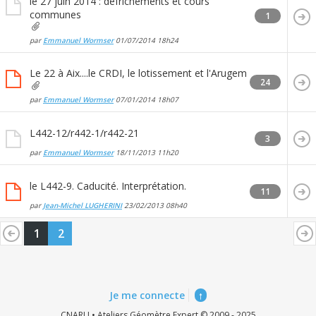
le 27 juin 2014 : défrichements et cours
communes
1
par
Emmanuel Wormser
01/07/2014
18h24
Le 22 à Aix....le CRDI, le lotissement et l'Arugem
24
par
Emmanuel Wormser
07/01/2014
18h07
L442-12/r442-1/r442-21
3
par
Emmanuel Wormser
18/11/2013
11h20
le L442-9. Caducité. Interprétation.
11
par
Jean-Michel LUGHERINI
23/02/2013
08h40
1
2
Je me connecte
↑
CNARU • Ateliers Géomètre Expert © 2009 - 2025