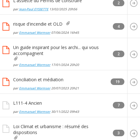
L'assiette du Permis de construire
2
par
Jean-Paul EYSSETTE
13/02/2025
20h56
risque d'incendie et OLD
4
par
Emmanuel Wormser
07/06/2024
16h45
Un guide inspirant pour les archi... qui vous
accompagnent
2
par
Emmanuel Wormser
17/01/2024
20h20
Conciliation et médiation
19
par
Emmanuel Wormser
20/07/2023
20h21
L111-4 Ancien
7
par
Emmanuel Wormser
30/11/2022
09h43
Loi Climat et urbanisme : résumé des
dispositions
3