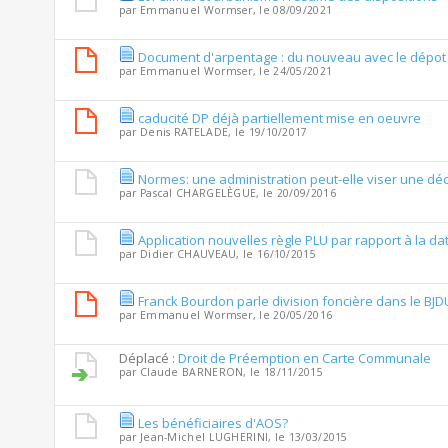
par
Emmanuel Wormser
, le 08/09/2021
Document d'arpentage : du nouveau avec le dépo
par
Emmanuel Wormser
, le 24/05/2021
caducité DP déjà partiellement mise en oeuvre
par
Denis RATELADE
, le 19/10/2017
Normes: une administration peut-elle viser une déc
par
Pascal CHARGELÈGUE
, le 20/09/2016
Application nouvelles règle PLU par rapport à la d
par
Didier CHAUVEAU
, le 16/10/2015
Franck Bourdon parle division foncière dans le BJD
par
Emmanuel Wormser
, le 20/05/2016
Déplacé :
Droit de Préemption en Carte Communale
par
Claude BARNERON
, le 18/11/2015
Les bénéficiaires d'AOS?
par
Jean-Michel LUGHERINI
, le 13/03/2015