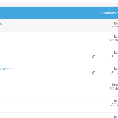
Réponses
Ré
s!
Affi
Ré
Affic
Ré
Affi
Ré
mpagnent
Affi
Rép
Affic
Ré
Affi
Ré