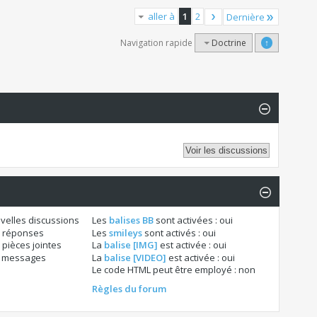
aller à
1
2
Dernière
Navigation rapide
Doctrine
↑
velles discussions
Les
balises BB
sont activées :
oui
 réponses
Les
smileys
sont activés :
oui
pièces jointes
La
balise [IMG]
est activée :
oui
s messages
La
balise [VIDEO]
est activée :
oui
Le code HTML peut être employé :
non
Règles du forum