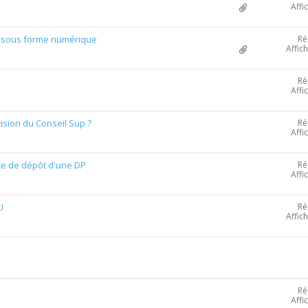
Affi
Ré
t sous forme numérique
Affic
Ré
Affi
Ré
ision du Conseil Sup ?
Affi
Ré
ate de dépôt d'une DP
Affi
Ré
U
Affic
Ré
Affi