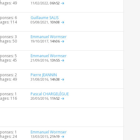
chages: 49
11/02/2022,
06h52
ponses: 6
Guillaume SALIS
hages: 114
05/08/2021,
10h08
ponses: 3
Emmanuel Wormser
chages: 50
19/10/2017,
14h06
ponses: 5
Emmanuel Wormser
chages: 45
21/09/2016,
13h55
ponses: 2
Pierre JEANNIN
chages: 49
31/08/2016,
14h38
ponses: 1
Pascal CHARGELÈGUE
hages: 116
20/05/2016,
11h52
ponses: 1
Emmanuel Wormser
chages: 24
13/03/2015,
21h19