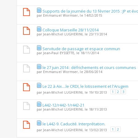
Supports de la journée du 13 février 2015 : JP et évo
par
Emmanuel Wormser
, le 14/02/2015
Colloque Marseille 28/11/2014
par
Jean-Michel LUGHERINI
, le 23/11/2014
Servitude de passage et espace commun
par
Jean-Paul EYSSETTE
, le 18/11/2014
le 27 juin 2014 : défrichements et cours communes
par
Emmanuel Wormser
, le 28/06/2014
Le 22 à Aix....le CRDI, le lotissement et l'Arugem
1
2
3
par
Jean-Michel LUGHERINI
, le 19/10/2013
L442-12/r442-1/r442-21
par
Jean-Michel LUGHERINI
, le 18/11/2013
le L442-9. Caducité. Interprétation.
1
2
par
Jean-Michel LUGHERINI
, le 13/02/2013