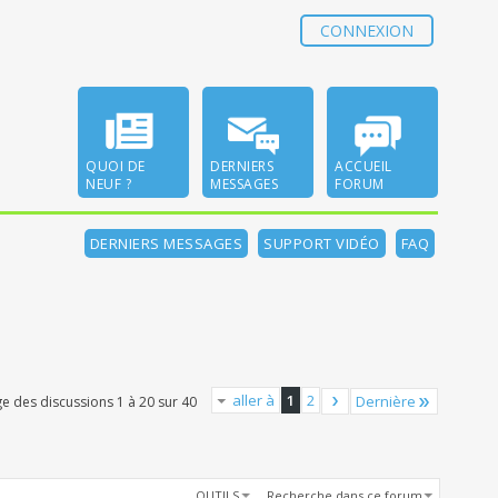
CONNEXION
QUOI DE
DERNIERS
ACCUEIL
NEUF ?
MESSAGES
FORUM
DERNIERS MESSAGES
SUPPORT VIDÉO
FAQ
aller à
1
2
Dernière
ge des discussions 1 à 20 sur 40
OUTILS
Recherche dans ce forum