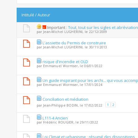
Intitulé
/
Auteur
Important :
Tout, tout sur les sigles et abréviation
par
Jean-Michel LUGHERINI
, le 22/12/2009
L'assiette du Permis de construire
par
Jean-Michel LUGHERINI
, le 30/11/2013
risque d'incendie et OLD
par
Emmanuel Wormser
, le 06/01/2022
Un guide inspirant pour les archi... qui vous acco
par
Emmanuel Wormser
, le 17/01/2024
Conciliation et médiation
1
2
par
Jean-Philippe BODIN
, le 17/02/2022
L111-4 Ancien
par
Frédéric ROUGIER
, le 29/11/2022
Loi Climat et urbanisme : résumé des dispositions