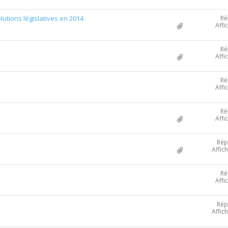
Ré
lutions législatives en 2014
Affi
Ré
Affi
Ré
Affi
Ré
Affi
Rép
Affic
Ré
Affi
Rép
Affic