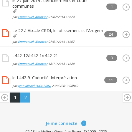
le 27 juin 2014 : défrichements et cours
communes
1
par
Emmanuel Wormser
01/07/2014
18h24
Le 22 à Aix....le CRDI, le lotissement et l'Arugem
24
par
Emmanuel Wormser
07/01/2014
18h07
L442-12/r442-1/r442-21
3
par
Emmanuel Wormser
18/11/2013
11h20
le L442-9. Caducité. Interprétation.
11
par
Jean-Michel LUGHERINI
23/02/2013
08h40
1
2
Je me connecte
↑
CNARU • Ateliers Géomètre Expert © 2009 - 2025