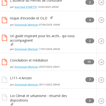
L'assiette du Permis de construire
2
par
Jean-Paul EYSSETTE
13/02/2025
20h56
risque d'incendie et OLD
4
par
Emmanuel Wormser
07/06/2024
16h45
Un guide inspirant pour les archi... qui vous
accompagnent
2
par
Emmanuel Wormser
17/01/2024
20h20
Conciliation et médiation
19
par
Emmanuel Wormser
20/07/2023
20h21
L111-4 Ancien
7
par
Emmanuel Wormser
30/11/2022
09h43
Loi Climat et urbanisme : résumé des
dispositions
3