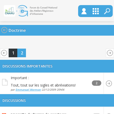
Doctrine
1
2
DISCUSSIONS IMPORTANTES
Important :
2
Tout, tout sur les sigles et abréviations!
par
Emmanuel Wormser
22/12/2009
20h06
DISCUSSIONS