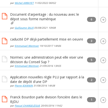
par
Michel ARRAYET
11/02/2022
06h52
Document d'arpentage : du nouveau avec le
dépot sous forme numérique
6
par
Guillaume SALIS
05/08/2021
10h08
caducité DP déjà partiellement mise en oeuvre
3
par
Emmanuel Wormser
19/10/2017
14h06
Normes: une administration peut-elle viser une
5
décision du Conseil Sup ?
par
Emmanuel Wormser
21/09/2016
13h55
Application nouvelles règle PLU par rapport à la
2
date de dépôt d'une DP
par
Pierre JEANNIN
31/08/2016
14h38
Franck Bourdon parle division foncière dans le
1
BJDU
par
Pascal CHARGELÈGUE
20/05/2016
11h52