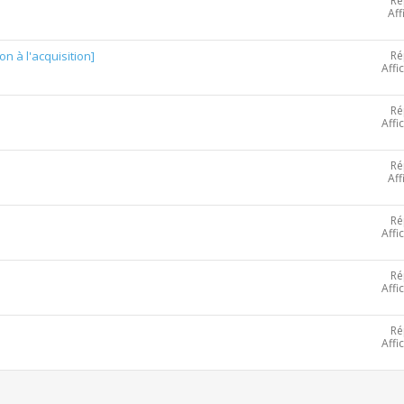
Ré
Aff
Ré
on à l'acquisition]
Affi
Ré
Affi
Ré
Aff
Ré
Affi
Ré
Affi
Ré
Affi