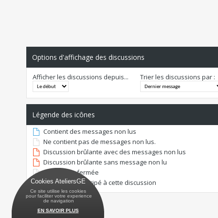
Options d'affichage des discussions
Afficher les discussions depuis...
Trier les discussions par :
Légende des icônes
Contient des messages non lus
Ne contient pas de messages non lus.
Discussion brûlante avec des messages non lus
Discussion brûlante sans message non lu
Discussion fermée
Cookies AteliersGE
Vous avez participé à cette discussion
Ce site utilise les cookies
 pour faciliter votre experience
 de navigation
EN SAVOIR PLUS