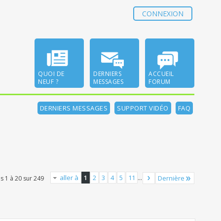
CONNEXION
QUOI DE
DERNIERS
ACCUEIL
NEUF ?
MESSAGES
FORUM
DERNIERS MESSAGES
SUPPORT VIDÉO
FAQ
aller à
1
2
3
4
5
11
...
Dernière
s 1 à 20 sur 249