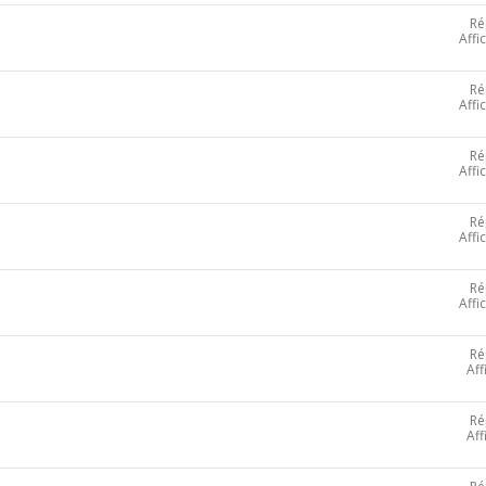
Ré
Affi
Ré
Affi
Ré
Affi
Ré
Affi
Ré
Affi
Ré
Aff
Ré
Aff