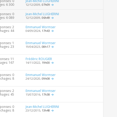
ponses: 0
Jean-Michel LUGHERINI
ges: 6 300
12/12/2009,
07h09
ponses: 0
Jean-Michel LUGHERINI
ges: 6 089
12/12/2009,
06h49
ponses: 2
Emmanuel Wormser
chages: 44
04/09/2024,
17h43
ponses: 1
Emmanuel Wormser
chages: 23
19/04/2023,
08h17
onses: 11
Frédéric ROUGIER
hages: 167
14/11/2022,
19h00
ponses: 0
Emmanuel Wormser
ichages: 8
24/12/2020,
09h08
ponses: 2
Emmanuel Wormser
chages: 45
15/07/2016,
17h38
ponses: 0
Jean-Michel LUGHERINI
ichages: 8
23/12/2015,
13h48