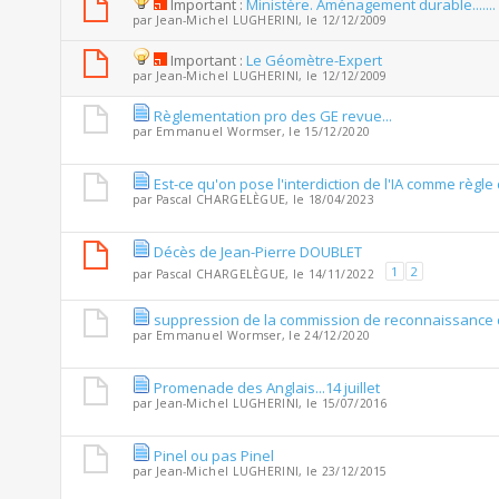
Important :
Ministère. Aménagement durable.......
par
Jean-Michel LUGHERINI
, le 12/12/2009
Important :
Le Géomètre-Expert
par
Jean-Michel LUGHERINI
, le 12/12/2009
Règlementation pro des GE revue...
par
Emmanuel Wormser
, le 15/12/2020
Est-ce qu'on pose l'interdiction de l'IA comme règle
par
Pascal CHARGELÈGUE
, le 18/04/2023
Décès de Jean-Pierre DOUBLET
1
2
par
Pascal CHARGELÈGUE
, le 14/11/2022
suppression de la commission de reconnaissance d
par
Emmanuel Wormser
, le 24/12/2020
Promenade des Anglais...14 juillet
par
Jean-Michel LUGHERINI
, le 15/07/2016
Pinel ou pas Pinel
par
Jean-Michel LUGHERINI
, le 23/12/2015