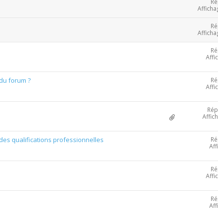
Ré
Afficha
Ré
Afficha
Ré
Affi
Ré
 du forum ?
Affi
Rép
Affic
Ré
es qualifications professionnelles
Aff
Ré
Affi
Ré
Aff