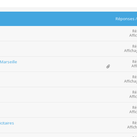
Réponses
Ré
Affi
Ré
Afficha
Ré
Marseille
Aff
Ré
Afficha
Ré
Affi
Ré
Affi
Ré
citaires
Affic