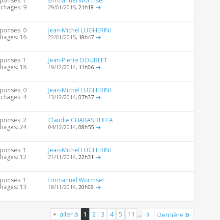
ponses: 1
Emmanuel Wormser
ichages: 9
29/01/2015,
21h18
ponses: 0
Jean-Michel LUGHERINI
chages: 16
22/01/2015,
18h47
ponses: 1
Jean-Pierre DOUBLET
chages: 18
19/12/2014,
11h06
ponses: 0
Jean-Michel LUGHERINI
ichages: 4
13/12/2014,
07h37
ponses: 2
Claudie CHABAS RUFFA
chages: 24
04/12/2014,
08h55
ponses: 1
Jean-Michel LUGHERINI
chages: 12
21/11/2014,
22h31
ponses: 1
Emmanuel Wormser
chages: 13
18/11/2014,
20h09
aller à
1
2
3
4
5
11
...
Dernière