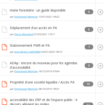
Voirie forestière : un guide disponible
0
par
Emmanuel Wormser
13/01/2022
14h22
Déplacement d'un accès en PA
6
par
Pierre Blanchard
01/03/2021
17h11
Stationnement PMR et PA
7
par
Jean-Michel LUGHERINI
04/01/2020
18h13
ADAp : encore du nouveau pour les agendas
0
d'accessibilité
par
Emmanuel Wormser
18/12/2019
07h04
Propriété d'une société liquidée / Accès PA
10
par
Emmanuel Wormser
08/10/2019
19h31
accessibilité des ERP et de l'espace public : 4
décrets allègent les règles
11