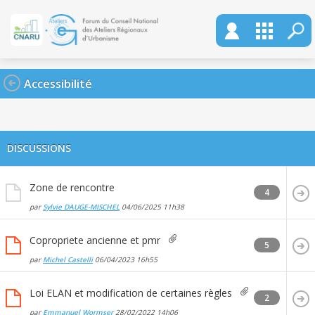
Accessibilité
DISCUSSIONS
Zone de rencontre
4
par
Sylvie DAUGE-MISCHEL
04/06/2025
11h38
Copropriete ancienne et pmr
5
par
Michel Castelli
06/04/2023
16h55
Loi ELAN et modification de certaines règles
2
par
Emmanuel Wormser
28/02/2022
14h06