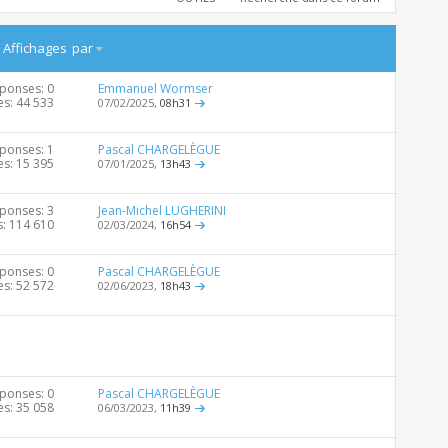
/
Affichages
par
ponses: 0
Emmanuel Wormser
es: 44 533
07/02/2025,
08h31
ponses: 1
Pascal CHARGELÈGUE
es: 15 395
07/01/2025,
13h43
ponses: 3
Jean-Michel LUGHERINI
s: 114 610
02/03/2024,
16h54
ponses: 0
Pascal CHARGELÈGUE
es: 52 572
02/06/2023,
18h43
ponses: 0
Pascal CHARGELÈGUE
es: 35 058
06/03/2023,
11h39