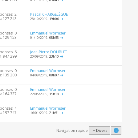
ponses: 2
Pascal CHARGELÈGUE
s: 127 243
28/10/2019,
19h06
ponses: 0
Emmanuel Wormser
s: 129 153
01/10/2019,
08h53
ponses: 6
Jean-Pierre DOUBLET
 1 947 299
20/09/2019,
23h10
ponses: 0
Emmanuel Wormser
s: 135 200
04/09/2019,
08h07
ponses: 0
Emmanuel Wormser
s: 164 337
22/05/2019,
15h18
ponses: 4
Emmanuel Wormser
s: 197 747
16/01/2019,
21h51
Navigation rapide
Divers
↑