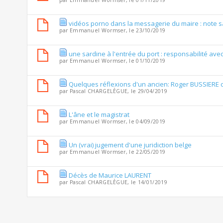
par
Emmanuel Wormser
, le 01/11/2019
vidéos porno dans la messagerie du maire : note sa
par
Emmanuel Wormser
, le 23/10/2019
une sardine à l'entrée du port : responsabilité avec
par
Emmanuel Wormser
, le 01/10/2019
Quelques réflexions d'un ancien: Roger BUSSIERE
par
Pascal CHARGELÈGUE
, le 29/04/2019
L'âne et le magistrat
par
Emmanuel Wormser
, le 04/09/2019
Un (vrai) jugement d'une juridiction belge
par
Emmanuel Wormser
, le 22/05/2019
Décès de Maurice LAURENT
par
Pascal CHARGELÈGUE
, le 14/01/2019