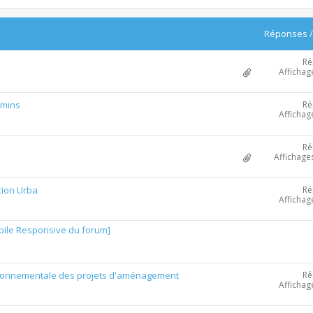
Réponses
Ré
Affichag
Ré
emins
Affichag
Ré
Affichage
Ré
tion Urba
Affichag
obile Responsive du forum]
Ré
ronnementale des projets d'aménagement
Affichag