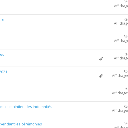
Ré
Affichag
Ré
vre
Affichag
Ré
Affichag
Ré
teur
Affichag
Ré
2021
Affichage
Ré
Affichage
Ré
mais maintien des indemnités
Affichage
Ré
t pendant les cérémonies
Affichag