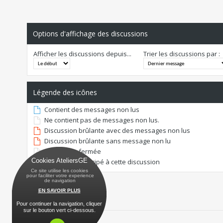
Options d'affichage des discussions
Afficher les discussions depuis...
Trier les discussions par :
Légende des icônes
Contient des messages non lus
Ne contient pas de messages non lus.
Discussion brûlante avec des messages non lus
Discussion brûlante sans message non lu
Discussion fermée
Cookies AteliersGE
Vous avez participé à cette discussion
Ce site utilise les cookies
 pour faciliter votre experience
 de navigation
EN SAVOIR PLUS
Pour continuer la navigation, cliquer
sur le bouton vert ci-dessous.