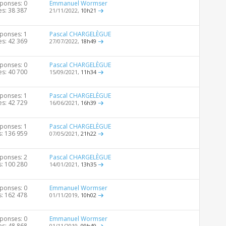
ponses: 0
Emmanuel Wormser
es: 38 387
21/11/2022,
10h21
ponses: 1
Pascal CHARGELÈGUE
es: 42 369
27/07/2022,
18h49
ponses: 0
Pascal CHARGELÈGUE
es: 40 700
15/09/2021,
11h34
ponses: 1
Pascal CHARGELÈGUE
es: 42 729
16/06/2021,
16h39
ponses: 1
Pascal CHARGELÈGUE
s: 136 959
07/05/2021,
21h22
ponses: 2
Pascal CHARGELÈGUE
s: 100 280
14/01/2021,
13h35
ponses: 0
Emmanuel Wormser
s: 162 478
01/11/2019,
10h02
ponses: 0
Emmanuel Wormser
es: 48 868
01/11/2019,
09h49