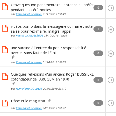
Grave question parlementaire : distance du préfet
0
pendant les cérémonies
par
Emmanuel Wormser
01/11/2019
09h49
vidéos porno dans la messagerie du maire : note
2
salée pour l'ex-maire, malgré l'appel
par
Pascal CHARGELÈGUE
28/10/2019
19h06
une sardine à l'entrée du port : responsabilité
avec et sans faute de l'Etat
0
par
Emmanuel Wormser
01/10/2019
08h53
Quelques réflexions d'un ancien: Roger BUSSIERE
cofondateur de l'ARUGEM en 1970
6
par
Jean-Pierre DOUBLET
20/09/2019
23h10
L'âne et le magistrat
0
par
Emmanuel Wormser
04/09/2019
08h07