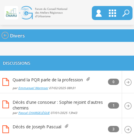
Divers
DISCUSSIONS
Quand la PQR parle de la profession
0
par
Emmanuel Wormser
07/02/2025
08h31
Décès d'une consoeur : Sophie rejoint d'autres
1
chemins
par
Pascal CHARGELÈGUE
07/01/2025
13h43
Décès de Joseph Pascual
3