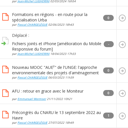
par
Jean-Michel LUGHERINI
02/03/2024
16h54
Formations en régions - en route pour la
0
spécialisation Urba
par
Pascal CHARGELÈGUE
02/06/2023
18h43
Déplacé :
Fichiers joints et iPhone [amélioration du Mobile
-
Responsive du forum]
par
Jean-Michel LUGHERINI
18/04/2023
17h33
Nouveau MOOC "AUE²" de l'UNGE: l'approche
0
environnementale des projets d'aménagement
par
Pascal CHARGELÈGUE
06/03/2023
11h39
AFU : retour en grace avec le Moniteur
0
par
Emmanuel Wormser
21/11/2022
10h21
Précongrès du CNARU le 13 septembre 2022 au
1
Havre
par
Pascal CHARGELÈGUE
27/07/2022
18h49