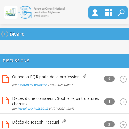
Divers
DISCUSSIONS
Quand la PQR parle de la profession
0
par
Emmanuel Wormser
07/02/2025
08h31
Décès d'une consoeur : Sophie rejoint d'autres
1
chemins
par
Pascal CHARGELÈGUE
07/01/2025
13h43
Décès de Joseph Pascual
3