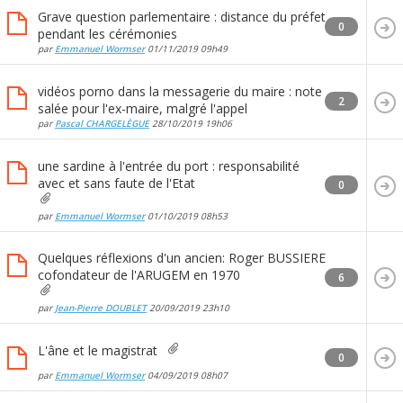
Grave question parlementaire : distance du préfet
0
pendant les cérémonies
par
Emmanuel Wormser
01/11/2019
09h49
vidéos porno dans la messagerie du maire : note
2
salée pour l'ex-maire, malgré l'appel
par
Pascal CHARGELÈGUE
28/10/2019
19h06
une sardine à l'entrée du port : responsabilité
avec et sans faute de l'Etat
0
par
Emmanuel Wormser
01/10/2019
08h53
Quelques réflexions d'un ancien: Roger BUSSIERE
cofondateur de l'ARUGEM en 1970
6
par
Jean-Pierre DOUBLET
20/09/2019
23h10
L'âne et le magistrat
0
par
Emmanuel Wormser
04/09/2019
08h07