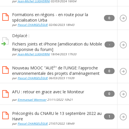
par
Jean-Michel LUGHERINI
02/03/2024
16h54
Formations en régions - en route pour la
0
spécialisation Urba
par
Pascal CHARGELÈGUE
02/06/2023
18h43
Déplacé :
Fichiers joints et iPhone [amélioration du Mobile
-
Responsive du forum]
par
Jean-Michel LUGHERINI
18/04/2023
17h33
Nouveau MOOC "AUE²" de l'UNGE: l'approche
0
environnementale des projets d'aménagement
par
Pascal CHARGELÈGUE
06/03/2023
11h39
AFU : retour en grace avec le Moniteur
0
par
Emmanuel Wormser
21/11/2022
10h21
Précongrès du CNARU le 13 septembre 2022 au
1
Havre
par
Pascal CHARGELÈGUE
27/07/2022
18h49