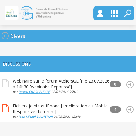
Divers
DISCUSSIONS
Webinaire sur le forum AteliersGE.fr le 23.07.2026
0
à 14h30 [webinaire Repoussé]
par
Pascal CHARGELÈGUE
02/07/2026
09h22
Fichiers joints et iPhone [amélioration du Mobile
4
Responsive du forum]
par
Jean-Michel LUGHERINI
04/05/2023
12h40