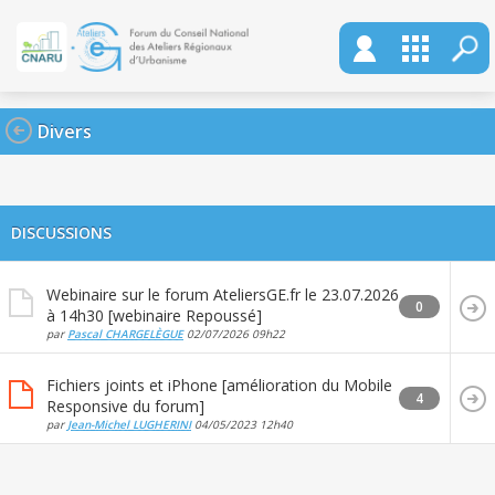
Divers
DISCUSSIONS
Webinaire sur le forum AteliersGE.fr le 23.07.2026
0
à 14h30 [webinaire Repoussé]
par
Pascal CHARGELÈGUE
02/07/2026
09h22
Fichiers joints et iPhone [amélioration du Mobile
4
Responsive du forum]
par
Jean-Michel LUGHERINI
04/05/2023
12h40