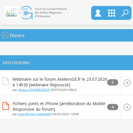
Divers
DISCUSSIONS
Webinaire sur le forum AteliersGE.fr le 23.07.2026
0
à 14h30 [webinaire Repoussé]
par
Pascal CHARGELÈGUE
02/07/2026
09h22
Fichiers joints et iPhone [amélioration du Mobile
4
Responsive du forum]
par
Jean-Michel LUGHERINI
04/05/2023
12h40