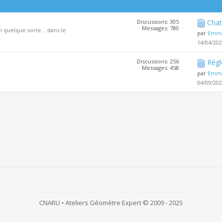
Discussions: 305
Chat
Messages: 780
en quelque sorte… dans le
par
Emma
14/04/20
Discussions: 256
Règl
Messages: 458
par
Emma
04/09/20
CNARU • Ateliers Géomètre Expert © 2009 - 2025