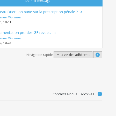
Dernier message
eau Diter : on parie sur la prescription pénale ?
nuel Wormser
23,
19h31
ementation pro des GE revue...
nuel Wormser
24,
17h43
Navigation rapide
La vie des adhérents
↑
Contactez-nous
|
Archives
|
↑