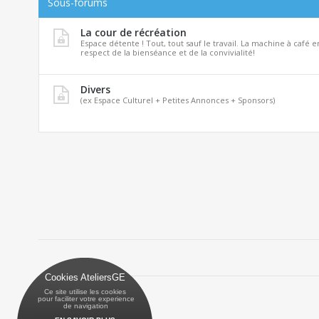
Sous-forums
La cour de récréation
Espace détente ! Tout, tout sauf le travail. La machine à café 
respect de la bienséance et de la convivialité!
Divers
(ex Espace Culturel + Petites Annonces + Sponsors)
Cookies AteliersGE
Ce site utilise les cookies
 pour faciliter votre experience
 de navigation