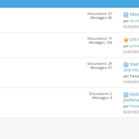
Discussions: 31
Mise
Messages: 80
par
Secré
02/05/20
Discussions: 77
Les 
Messages: 136
par
Jenni
31/03/20
Discussions: 29
Main
Messages: 97
une nou
par Pasc
07/06/20
Discussions: 2
Webi
Messages: 6
[webina
par
Pasc
02/07/20