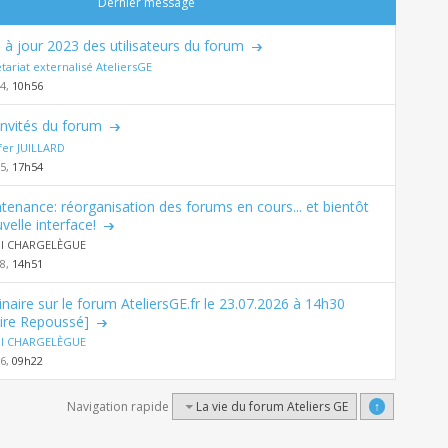
Dernier message
 à jour 2023 des utilisateurs du forum
tariat externalisé AteliersGE
24,
10h56
invités du forum
fer JUILLARD
25,
17h54
tenance: réorganisation des forums en cours... et bientôt
velle interface!
al CHARGELÈGUE
18,
14h51
naire sur le forum AteliersGE.fr le 23.07.2026 à 14h30
ire Repoussé]
al CHARGELÈGUE
26,
09h22
Navigation rapide
La vie du forum Ateliers GE
↑