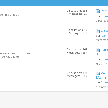
Discussions: 233
Recu
Messages: 729
de fin d'etudes)
par
Emma
04/03/20
Discussions: 40
L'as
Messages: 338
par
Jean-
13/02/20
Discussions: 762
IMPO
Messages: 3 237
u Ministère sur ses sites
d'urba
lée Nationale)
par
Emma
Hier,
11h
Discussions: 378
Récr
Messages: 1 280
Mal
par
Emma
16/06/20