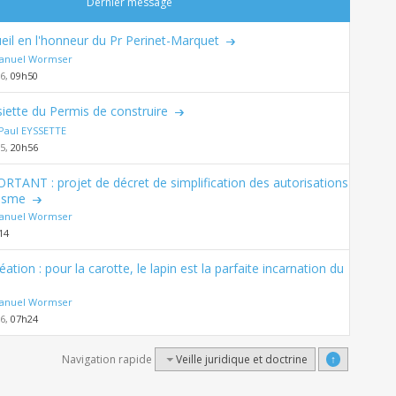
Dernier message
eil en l'honneur du Pr Perinet-Marquet
nuel Wormser
26,
09h50
siette du Permis de construire
Paul EYSSETTE
25,
20h56
RTANT : projet de décret de simplification des autorisations
nisme
nuel Wormser
14
éation : pour la carotte, le lapin est la parfaite incarnation du
nuel Wormser
26,
07h24
Navigation rapide
Veille juridique et doctrine
↑