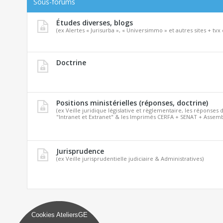
Sous-forums
Études diverses, blogs
(ex Alertes « Jurisurba », « Universimmo » et autres sites + tvx 
Doctrine
Positions ministérielles (réponses, doctrine)
(ex Veille juridique législative et règlementaire, les réponses d
"Intranet et Extranet" & les Imprimés CERFA + SENAT + Assemb
Jurisprudence
(ex Veille jurisprudentielle judiciaire & Administratives)
Cookies AteliersGE