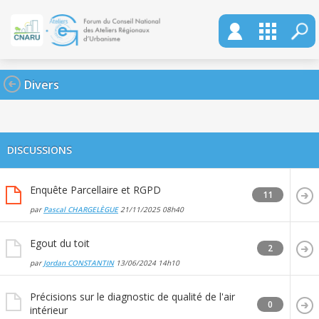
Divers
DISCUSSIONS
Enquête Parcellaire et RGPD
11
par
Pascal CHARGELÈGUE
21/11/2025
08h40
Egout du toit
2
par
Jordan CONSTANTIN
13/06/2024
14h10
Précisions sur le diagnostic de qualité de l'air
0
intérieur