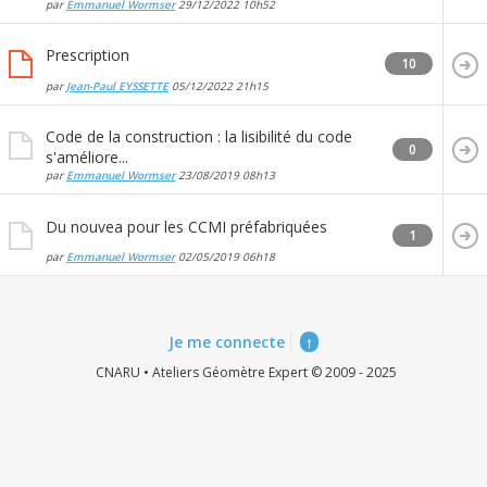
par
Emmanuel Wormser
29/12/2022
10h52
Prescription
10
par
Jean-Paul EYSSETTE
05/12/2022
21h15
Code de la construction : la lisibilité du code
0
s'améliore...
par
Emmanuel Wormser
23/08/2019
08h13
Du nouvea pour les CCMI préfabriquées
1
par
Emmanuel Wormser
02/05/2019
06h18
Je me connecte
↑
CNARU • Ateliers Géomètre Expert © 2009 - 2025