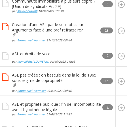
Communaute immobiliere à plusieurs copro ?
6
[Union de syndicats Art 29]
par
Michel Castelli
18/09/2024
10h38
Création d'une ASL par le seul lotisseur -
Arguments face à une pref réfractaire?
23
par
Emmanuel Wormser
31/10/2023
08h44
ASL et droits de vote
2
par
Jean-Michel LUGHERINI
30/10/2023
21h05
ASL pas créée : on bascule dans la loi de 1965,
sous régime de copropriété
15
par
Emmanuel Wormser
29/03/2023
20h46
ASL et propriété publique : fin de l'incompatibilité
2
avec l'hypothèque légale
par
Emmanuel Wormser
01/06/2022
11h37