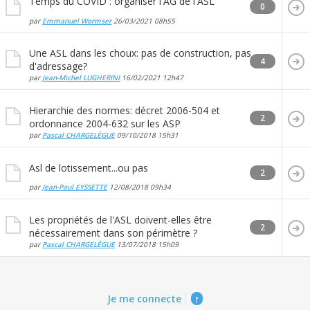
Temps du COVID : organiser l'AG de l'ASL
0
par
Emmanuel Wormser
26/03/2021
08h55
Une ASL dans les choux: pas de construction, pas
4
d'adressage?
par
Jean-Michel LUGHERINI
16/02/2021
12h47
Hierarchie des normes: décret 2006-504 et
2
ordonnance 2004-632 sur les ASP
par
Pascal CHARGELÈGUE
09/10/2018
15h31
Asl de lotissement...ou pas
2
par
Jean-Paul EYSSETTE
12/08/2018
09h34
Les propriétés de l'ASL doivent-elles être
2
nécessairement dans son périmètre ?
par
Pascal CHARGELÈGUE
13/07/2018
15h09
Je me connecte
↑