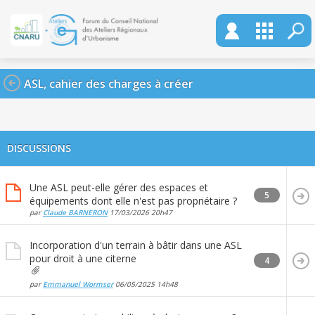
ASL, cahier des charges à créer
DISCUSSIONS
Une ASL peut-elle gérer des espaces et
5
équipements dont elle n'est pas propriétaire ?
par
Claude BARNERON
17/03/2026
20h47
Incorporation d'un terrain à bâtir dans une ASL
pour droit à une citerne
4
par
Emmanuel Wormser
06/05/2025
14h48