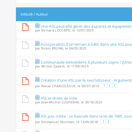
Intitulé
/
Auteur
Une ASL peut-elle gérer des espaces et équipements
par
Bernard LECOMTE
, le 16/07/2025
Incorporation d'un terrain à bâtir dans une ASL pou
par
Robin BRUNA
, le 06/05/2025
Communaute immobiliere à plusieurs copro ? [Union
par
Michel Castelli
, le 17/09/2024
Création d'une ASL par le seul lotisseur - Argument
1
2
3
par
Pascal CHARGELÈGUE
, le 09/07/2019
ASL et droits de vote
par
Jean-Michel LUGHERINI
, le 30/10/2023
ASL pas créée : on bascule dans la loi de 1965, so
1
2
par
Emmanuel Wormser
, le 13/09/2018