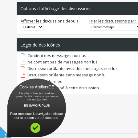
Options d'affichage des discussions
Afficher les discussions depuis...
Trier les discussions par :
Légende des icônes
Contient des messages non lus
Ne contient pas de messages non lus.
Discussion brûlante avec des messages non lus
Discussion brûlante sans message non lu
Discussion fermée
Cookies AteliersGE
Vous avez participé à cette discussion
Ce site utilise les cookies
 pour faciliter votre experience
 de navigation
EN SAVOIR PLUS
Pour continuer la navigation, cliquer
sur le bouton vert ci-dessous.