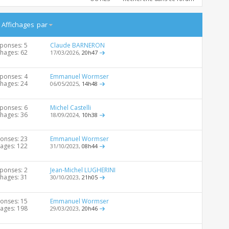
/
Affichages
par
ponses: 5
Claude BARNERON
chages: 62
17/03/2026,
20h47
ponses: 4
Emmanuel Wormser
chages: 24
06/05/2025,
14h48
ponses: 6
Michel Castelli
chages: 36
18/09/2024,
10h38
onses: 23
Emmanuel Wormser
hages: 122
31/10/2023,
08h44
ponses: 2
Jean-Michel LUGHERINI
chages: 31
30/10/2023,
21h05
onses: 15
Emmanuel Wormser
hages: 198
29/03/2023,
20h46