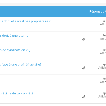
Réponses
Ré
 dont elle n'est pas propriétaire ?
Affi
Ré
r droit à une citerne
Affi
Ré
 de syndicats Art 29]
Affi
Rép
s face à une pref réfractaire?
Affic
Ré
Affi
Rép
us régime de copropriété
Affic