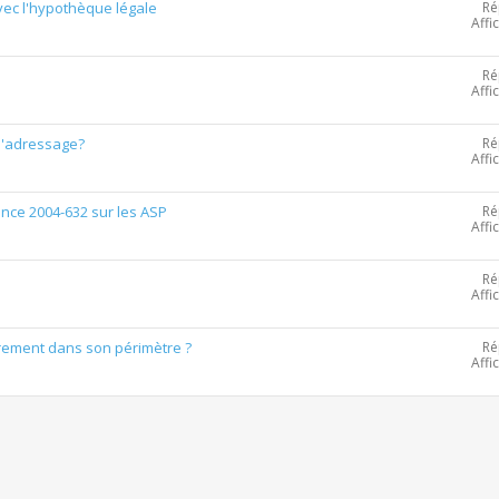
Ré
 avec l'hypothèque légale
Affi
Ré
Affi
Ré
d'adressage?
Affi
Ré
nce 2004-632 sur les ASP
Affi
Ré
Affi
Ré
irement dans son périmètre ?
Affi