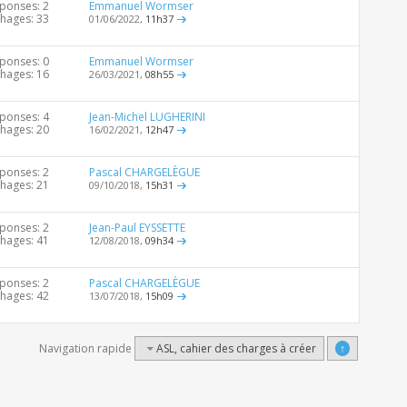
ponses: 2
Emmanuel Wormser
chages: 33
01/06/2022,
11h37
ponses: 0
Emmanuel Wormser
chages: 16
26/03/2021,
08h55
ponses: 4
Jean-Michel LUGHERINI
chages: 20
16/02/2021,
12h47
ponses: 2
Pascal CHARGELÈGUE
chages: 21
09/10/2018,
15h31
ponses: 2
Jean-Paul EYSSETTE
chages: 41
12/08/2018,
09h34
ponses: 2
Pascal CHARGELÈGUE
chages: 42
13/07/2018,
15h09
Navigation rapide
ASL, cahier des charges à créer
↑