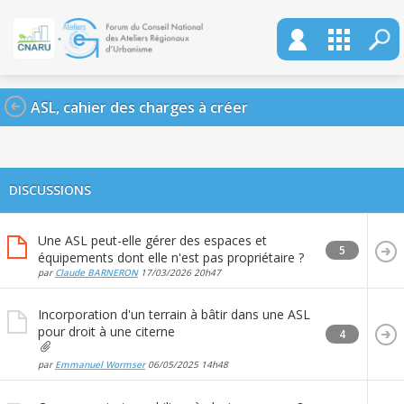
ASL, cahier des charges à créer
DISCUSSIONS
Une ASL peut-elle gérer des espaces et
5
équipements dont elle n'est pas propriétaire ?
par
Claude BARNERON
17/03/2026
20h47
Incorporation d'un terrain à bâtir dans une ASL
pour droit à une citerne
4
par
Emmanuel Wormser
06/05/2025
14h48