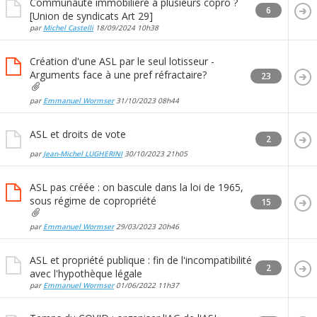
Communaute immobiliere à plusieurs copro ?
6
[Union de syndicats Art 29]
par
Michel Castelli
18/09/2024
10h38
Création d'une ASL par le seul lotisseur -
Arguments face à une pref réfractaire?
23
par
Emmanuel Wormser
31/10/2023
08h44
ASL et droits de vote
2
par
Jean-Michel LUGHERINI
30/10/2023
21h05
ASL pas créée : on bascule dans la loi de 1965,
sous régime de copropriété
15
par
Emmanuel Wormser
29/03/2023
20h46
ASL et propriété publique : fin de l'incompatibilité
2
avec l'hypothèque légale
par
Emmanuel Wormser
01/06/2022
11h37