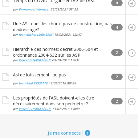
Temps du COVID : organiser l'AG de l'ASL
0
par
Emmanuel Wormser
26/03/2021
08h55
Une ASL dans les choux: pas de construction, pas
4
d'adressage?
par
Jean-Michel LUGHERINI
16/02/2021
12h47
Hierarchie des normes: décret 2006-504 et
2
ordonnance 2004-632 sur les ASP
par
Pascal CHARGELÈGUE
09/10/2018
15h31
Asl de lotissement...ou pas
2
par
Jean-Paul EYSSETTE
12/08/2018
09h34
Les propriétés de l'ASL doivent-elles être
2
nécessairement dans son périmètre ?
par
Pascal CHARGELÈGUE
13/07/2018
15h09
Je me connecte
↑