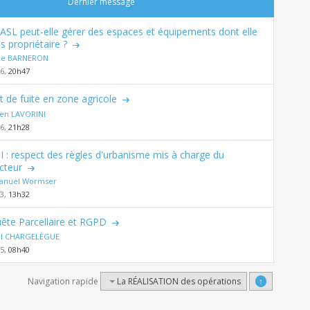
Dernier message
ASL peut-elle gérer des espaces et équipements dont elle
s propriétaire ?
de BARNERON
26,
20h47
t de fuite en zone agricole
en LAVORINI
26,
21h28
 : respect des règles d'urbanisme mis à charge du
cteur
nuel Wormser
23,
13h32
ête Parcellaire et RGPD
al CHARGELÈGUE
25,
08h40
Navigation rapide
La RÉALISATION des opérations
↑