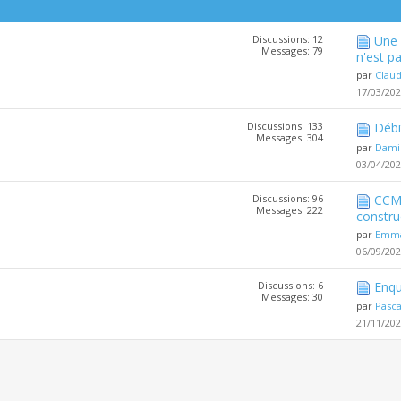
Discussions: 12
Une 
Messages: 79
n'est pa
par
Clau
17/03/20
Discussions: 133
Débi
Messages: 304
par
Dami
03/04/20
Discussions: 96
CCMI
Messages: 222
constru
par
Emma
06/09/20
Discussions: 6
Enqu
Messages: 30
par
Pasc
21/11/20