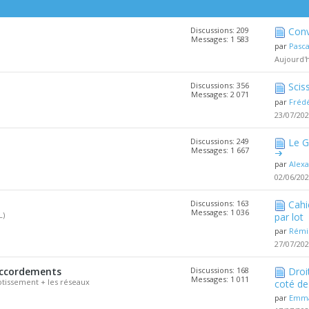
Discussions: 209
Conv
Messages: 1 583
par
Pasc
Aujourd'
Discussions: 356
Scis
Messages: 2 071
par
Fréd
23/07/20
Discussions: 249
Le G
Messages: 1 667
par
Alex
02/06/20
Discussions: 163
Cahi
Messages: 1 036
L)
par lot
par
Rémi
27/07/20
accordements
Discussions: 168
Droi
Messages: 1 011
tissement + les réseaux
coté de 
par
Emma