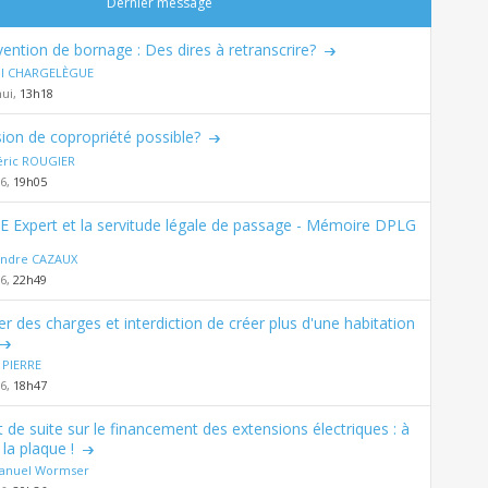
Dernier message
ention de bornage : Des dires à retranscrire?
al CHARGELÈGUE
hui,
13h18
sion de copropriété possible?
éric ROUGIER
26,
19h05
E Expert et la servitude légale de passage - Mémoire DPLG
andre CAZAUX
26,
22h49
er des charges et interdiction de créer plus d'une habitation
 PIERRE
26,
18h47
t de suite sur le financement des extensions électriques : à
la plaque !
nuel Wormser