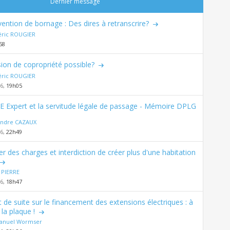
Dernier message
ention de bornage : Des dires à retranscrire?
éric ROUGIER
58
sion de copropriété possible?
éric ROUGIER
26,
19h05
E Expert et la servitude légale de passage - Mémoire DPLG
andre CAZAUX
26,
22h49
er des charges et interdiction de créer plus d'une habitation
 PIERRE
26,
18h47
t de suite sur le financement des extensions électriques : à
la plaque !
nuel Wormser