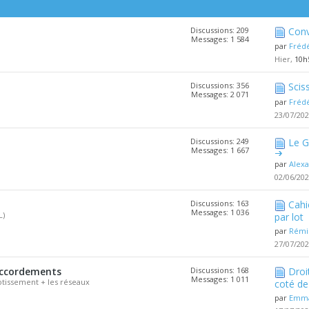
Discussions: 209
Conv
Messages: 1 584
par
Fréd
Hier,
10h
Discussions: 356
Scis
Messages: 2 071
par
Fréd
23/07/20
Discussions: 249
Le G
Messages: 1 667
par
Alex
02/06/20
Discussions: 163
Cahi
Messages: 1 036
L)
par lot
par
Rémi
27/07/20
accordements
Discussions: 168
Droi
Messages: 1 011
tissement + les réseaux
coté de 
par
Emma